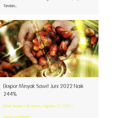
Tandan…
akil
 Herny
ang
Ekspor Minyak Sawit Juni 2022 Naik
244%
Berita Terbaru
By
admin
Agustus 12, 2022
Leave a comment