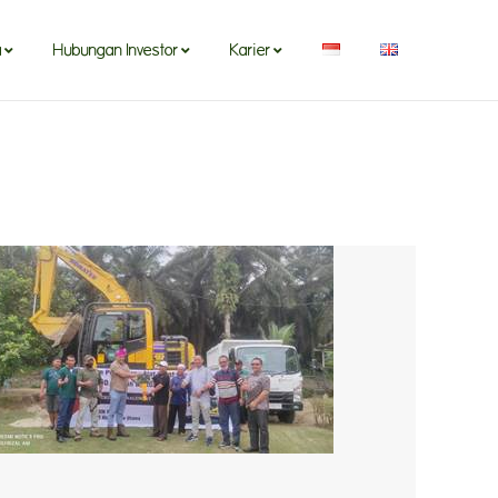
a
Hubungan Investor
Karier
a
Hubungan Investor
Karier