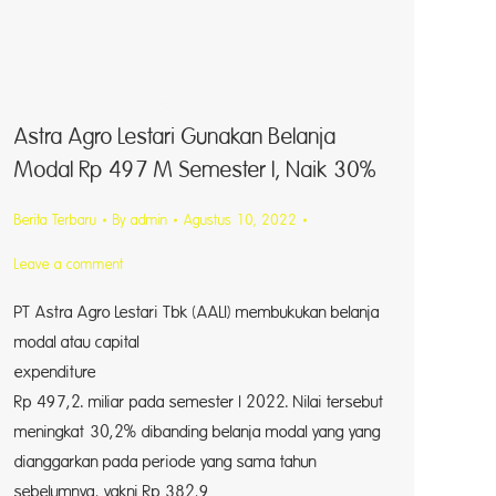
capex t
Astra Agro Lestari Gunakan Belanja
Modal Rp 497 M Semester I, Naik 30%
Berita Terbaru
By
admin
Agustus 10, 2022
an capex t
Leave a comment
PT Astra Agro Lestari Tbk (AALI) membukukan belanja
modal atau capital
expenditure s
Rp 497,2. miliar pada semester I 2022. Nilai tersebut
meningkat 30,2% dibanding belanja modal yang yang
dianggarkan pada periode yang sama tahun
sebelumnya, yakni Rp 382,9