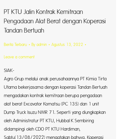
PT KTU Jalin Kontrak Kemitraan
Pengadaan Alat Berat dengan Koperasi
Tandan Bertuah
Berita Terbaru
By
admin
Agustus 13, 2022
Leave a comment
SIAK- As
Agro Grup melalui anak perusahaannya PT Kimia Tirta
Utama bekerjasama dengan koperasi Tandan Bertuah
AYU –
mengadakan kontrak kemitraan berupa pengadaan
alat berat Excavator Komatsu (PC 135) dan 1 unit
dim
Dump Truck Isuzu NMR 71. Seperti yang diungkapkan
oleh Administratur PT KTU, Hubbal K Sembiring
u menggelar 
didampingi oleh CDO PT KTU Hardiman,
enapan
Sabtu(13/08/2022) mengatakan bahwa, Koperasi