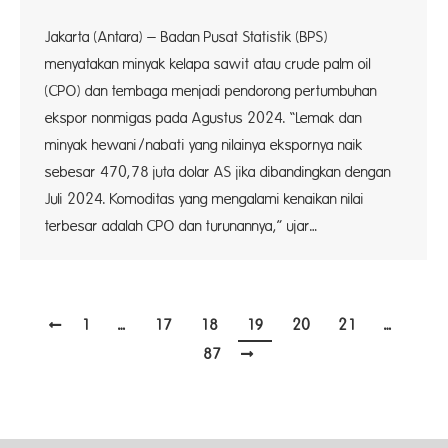
Jakarta (Antara) – Badan Pusat Statistik (BPS)
menyatakan minyak kelapa sawit atau crude palm oil
(CPO) dan tembaga menjadi pendorong pertumbuhan
ekspor nonmigas pada Agustus 2024. “Lemak dan
minyak hewani/nabati yang nilainya ekspornya naik
sebesar 470,78 juta dolar AS jika dibandingkan dengan
Juli 2024. Komoditas yang mengalami kenaikan nilai
terbesar adalah CPO dan turunannya,” ujar…
1
…
17
18
19
20
21
…
87