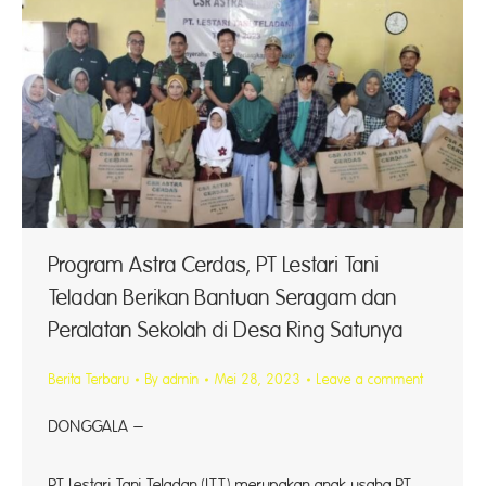
Program Astra Cerdas, PT Lestari Tani
Teladan Berikan Bantuan Seragam dan
Peralatan Sekolah di Desa Ring Satunya
Berita Terbaru
By
admin
Mei 28, 2023
Leave a comment
DONGGALA –
Komit
PT Lestari Tani Teladan (LTT) merupakan anak usaha PT