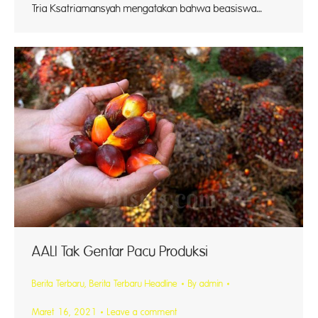
Tria Ksatriamansyah mengatakan bahwa beasiswa…
AALI Tak Gentar Pacu Produksi
Berita Terbaru
,
Berita Terbaru Headline
By
admin
Maret 16, 2021
Leave a comment