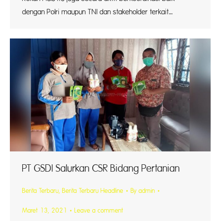
dengan Polri maupun TNI dan stakeholder terkait…
PT GSDI Salurkan CSR Bidang Pertanian
Berita Terbaru
,
Berita Terbaru Headline
By
admin
Maret 13, 2021
Leave a comment