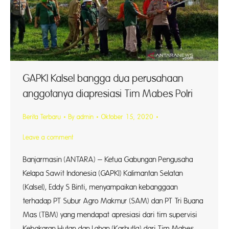
GAPKI Kalsel bangga dua perusahaan
anggotanya diapresiasi Tim Mabes Polri
Berita Terbaru
By
admin
Oktober 15, 2020
Leave a comment
Banjarmasin (ANTARA) – Ketua Gabungan Pengusaha
Kelapa Sawit Indonesia (GAPKI) Kalimantan Selatan
(Kalsel), Eddy S Binti, menyampaikan kebanggaan
terhadap PT Subur Agro Makmur (SAM) dan PT Tri Buana
Mas (TBM) yang mendapat apresiasi dari tim supervisi
Kebakaran Hutan dan Lahan (Karhutla) dari Tim Mabes