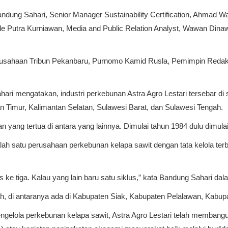
 Bandung Sahari, Senior Manager Sustainability Certification, Ahma
utra Kurniawan, Media and Public Relation Analyst, Wawan Dinawan
usahaan Tribun Pekanbaru, Purnomo Kamid Rusla, Pemimpin Redaksi
hari mengatakan, industri perkebunan Astra Agro Lestari tersebar di
an Timur, Kalimantan Selatan, Sulawesi Barat, dan Sulawesi Tengah.
yang tertua di antara yang lainnya. Dimulai tahun 1984 dulu dimulai
alah satu perusahaan perkebunan kelapa sawit dengan tata kelola ter
s ke tiga. Kalau yang lain baru satu siklus,” kata Bandung Sahari da
rah, di antaranya ada di Kabupaten Siak, Kabupaten Pelalawan, Kabup
mengelola perkebunan kelapa sawit, Astra Agro Lestari telah memba