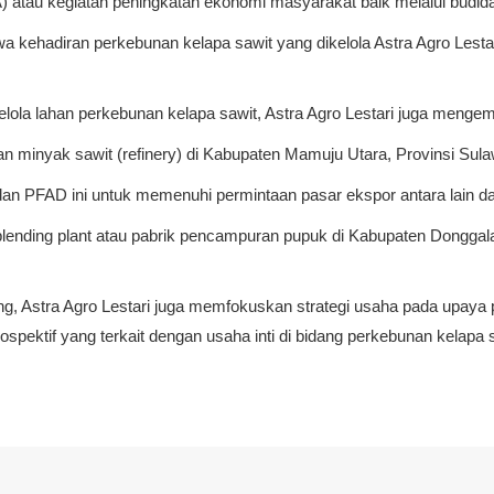
A) atau kegiatan peningkatan ekonomi masyarakat baik melalui budi
a kehadiran perkebunan kelapa sawit yang dikelola Astra Agro Lest
a lahan perkebunan kelapa sawit, Astra Agro Lestari juga mengemban
n minyak sawit (refinery) di Kabupaten Mamuju Utara, Provinsi Sulaw
dan PFAD ini untuk memenuhi permintaan pasar ekspor antara lain dar
lending plant atau pabrik pencampuran pupuk di Kabupaten Donggala,
g, Astra Agro Lestari juga memfokuskan strategi usaha pada upaya pe
rospektif yang terkait dengan usaha inti di bidang perkebunan kelapa 