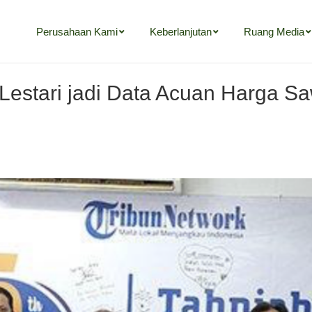
Perusahaan Kami
Keberlanjutan
Ruang Media
Perusahaan Kami
Keberlanjutan
Ruang Media
Lestari jadi Data Acuan Harga Sa