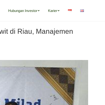
Hubungan Investor
Karier
Hubungan Investor
Karier
wit di Riau, Manajemen