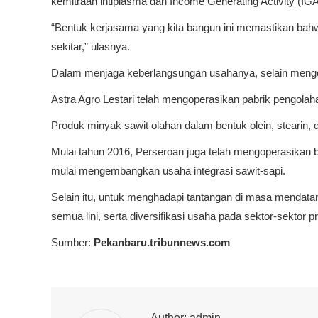
kemitraan intiplasma dan Income Generating Activity (IG
“Bentuk kerjasama yang kita bangun ini memastikan bahw
sekitar,” ulasnya.
Dalam menjaga keberlangsungan usahanya, selain mengelol
Astra Agro Lestari telah mengoperasikan pabrik pengolaha
Produk minyak sawit olahan dalam bentuk olein, stearin, 
Mulai tahun 2016, Perseroan juga telah mengoperasikan b
mulai mengembangkan usaha integrasi sawit-sapi.
Selain itu, untuk menghadapi tantangan di masa mendatan
semua lini, serta diversifikasi usaha pada sektor-sektor p
Sumber:
Pekanbaru.tribunnews.com
Author:
admin