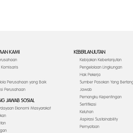
AAN KAMI
KEBERLANJUTAN
Perusahaan
Kebijakan Keberlanjutan
Komisaris
Pengelolaan Lingkungan
Hak Pekerja
elola Perusahaan yang Baik
Sumber Pasokan Yang Bertan
asi Perusahaan
Jawab
Pemangku Kepentingan
G JAWAB SOSIAL
Sertifikasi
dayaan Ekonomi Masyarakat
Keluhan
ikan
Aspirasi Sustainability
tan
Pernyataan
ngan