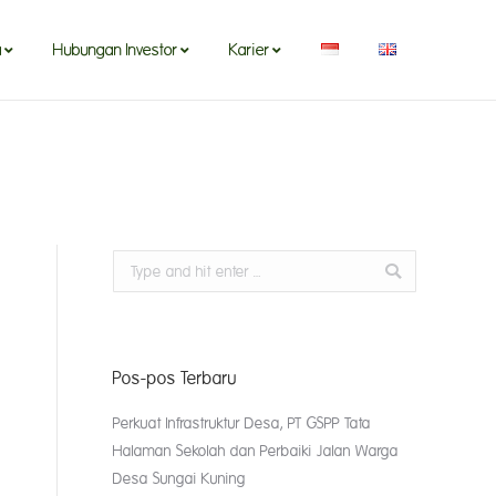
a
Hubungan Investor
Karier
a
Hubungan Investor
Karier
Search:
Pos-pos Terbaru
Perkuat Infrastruktur Desa, PT GSPP Tata
Halaman Sekolah dan Perbaiki Jalan Warga
Desa Sungai Kuning