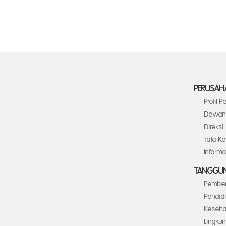
PERUSAH
Profil 
Dewan 
Direksi
Tata K
Inform
TANGGUN
Pember
Pendid
Keseha
Lingku