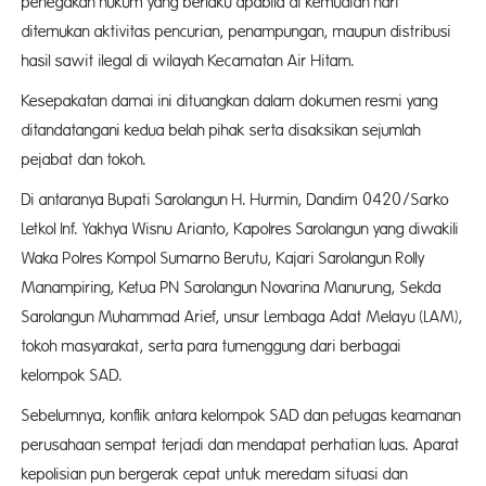
penegakan hukum yang berlaku apabila di kemudian hari
ditemukan aktivitas pencurian, penampungan, maupun distribusi
hasil sawit ilegal di wilayah Kecamatan Air Hitam.
Kesepakatan damai ini dituangkan dalam dokumen resmi yang
ditandatangani kedua belah pihak serta disaksikan sejumlah
pejabat dan tokoh.
Di antaranya Bupati Sarolangun H. Hurmin, Dandim 0420/Sarko
Letkol Inf. Yakhya Wisnu Arianto, Kapolres Sarolangun yang diwakili
Waka Polres Kompol Sumarno Berutu, Kajari Sarolangun Rolly
Manampiring, Ketua PN Sarolangun Novarina Manurung, Sekda
Sarolangun Muhammad Arief, unsur Lembaga Adat Melayu (LAM),
tokoh masyarakat, serta para tumenggung dari berbagai
kelompok SAD.
Sebelumnya, konflik antara kelompok SAD dan petugas keamanan
perusahaan sempat terjadi dan mendapat perhatian luas. Aparat
kepolisian pun bergerak cepat untuk meredam situasi dan