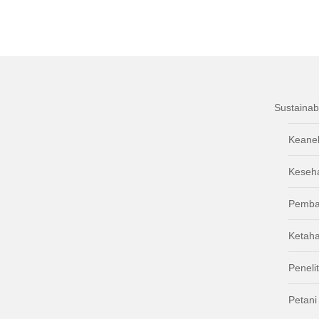
Sustainabi
Keane
Keseh
Pemba
Ketah
Peneli
Petani