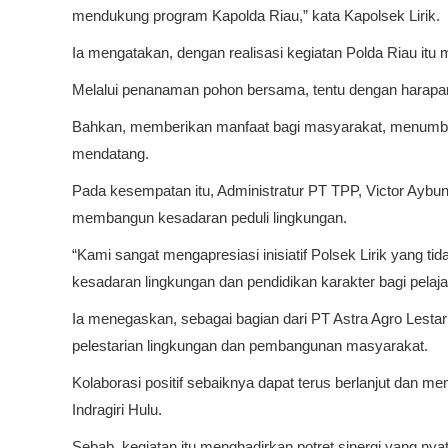
mendukung program Kapolda Riau,” kata Kapolsek Lirik.
Ia mengatakan, dengan realisasi kegiatan Polda Riau itu 
Melalui penanaman pohon bersama, tentu dengan harapan 
Bahkan, memberikan manfaat bagi masyarakat, menumbuh
mendatang.
Pada kesempatan itu, Administratur PT TPP, Victor Aybun
membangun kesadaran peduli lingkungan.
“Kami sangat mengapresiasi inisiatif Polsek Lirik yang t
kesadaran lingkungan dan pendidikan karakter bagi pelajar,
Ia menegaskan, sebagai bagian dari PT Astra Agro Lest
pelestarian lingkungan dan pembangunan masyarakat.
Kolaborasi positif sebaiknya dapat terus berlanjut dan 
Indragiri Hulu.
Sebab, kegiatan itu menghadirkan potret sinergi yang nya