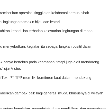
memberikan apresiasi tinggi atas kolaborasi semua pihak.
lingkungan semakin hijau dan lestari.
kan kepedulian terhadap kelestarian lingkungan di masa
d menyebutkan, kegiatan itu sebagai langkah positif dalam
idak hanya berfokus pada keamanan, tetapi juga aktif mendorong
” ujar Victor.
ari Tbk, PT TPP memiliki komitmen kuat dalam mendukung
memberikan dampak baik bagi generasi muda, khususnya di wilayah
ta antara kepolisian, pemerintah, dunia pendidikan, dan perusahaan.