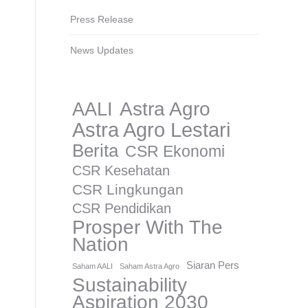
Press Release
News Updates
AALI
Astra Agro
Astra Agro Lestari
Berita
CSR Ekonomi
CSR Kesehatan
CSR Lingkungan
CSR Pendidikan
Prosper With The
Nation
Siaran Pers
Saham AALI
Saham Astra Agro
Sustainability
Aspiration 2030