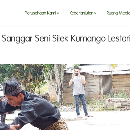
Perusahaan Kami
Keberlanjutan
Ruang Medi
Perusahaan Kami
Keberlanjutan
Ruang Medi
 Sanggar Seni Silek Kumango Lestar