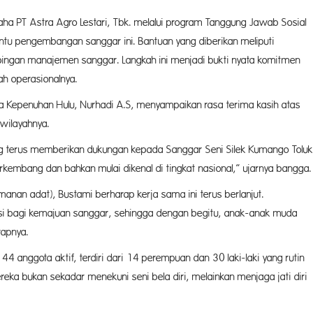
ha PT Astra Agro Lestari, Tbk. melalui program Tanggung Jawab Sosial
tu pengembangan sanggar ini. Bantuan yang diberikan meliputi
pingan manajemen sanggar. Langkah ini menjadi bukti nyata komitmen
ah operasionalnya.
a Kepenuhan Hulu, Nurhadi A.S, menyampaikan rasa terima kasih atas
 wilayahnya.
g terus memberikan dukungan kepada Sanggar Seni Silek Kumango Toluk
rkembang dan bahkan mulai dikenal di tingkat nasional,” ujarnya bangga.
anan adat), Bustami berharap kerja sama ini terus berlanjut.
si bagi kemajuan sanggar, sehingga dengan begitu, anak-anak muda
rapnya.
44 anggota aktif, terdiri dari 14 perempuan dan 30 laki-laki yang rutin
reka bukan sekadar menekuni seni bela diri, melainkan menjaga jati diri