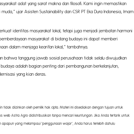
asyarakat adat yang sarat makna dan filosofi. Kami ingin memastikan
asi muda,” ujar Asisten Sustainability dan CSR PT Eka Dura Indonesia, Imam
kuat identitas masyarakat lokal, tetapi juga menjadi jembatan harmoni
 pemberdayaan masyarakat di bidang budaya ini dapat memberi
ahaan dalam menjaga kearifan lokal,” tambahnya.
kan bahwa tanggung jawab sosial perusahaan tidak selalu diwujudkan
n budaya adalah bagian penting dari pembangunan berkelanjutan,
ernisasi yang kian deras.
 tidak diizinkan oleh pemilik hak cipta. Materi ini disediakan dengan tujuan untuk
 web Astra Agro didistribusikan tanpa mencari keuntungan. Jika Anda tertarik untuk
san apapun yang melampaui ‘penggunaan wajar’, Anda harus terlebih dahulu