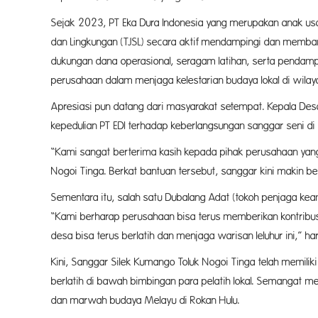
Sejak 2023, PT Eka Dura Indonesia yang merupakan anak usa
dan Lingkungan (TJSL) secara aktif mendampingi dan memban
dukungan dana operasional, seragam latihan, serta pendam
perusahaan dalam menjaga kelestarian budaya lokal di wilay
Apresiasi pun datang dari masyarakat setempat. Kepala Des
kepedulian PT EDI terhadap keberlangsungan sanggar seni di
“Kami sangat berterima kasih kepada pihak perusahaan yan
Nogoi Tinga. Berkat bantuan tersebut, sanggar kini makin be
Sementara itu, salah satu Dubalang Adat (tokoh penjaga keam
“Kami berharap perusahaan bisa terus memberikan kontribu
desa bisa terus berlatih dan menjaga warisan leluhur ini,” ha
Kini, Sanggar Silek Kumango Toluk Nogoi Tinga telah memiliki 
berlatih di bawah bimbingan para pelatih lokal. Semangat me
dan marwah budaya Melayu di Rokan Hulu.