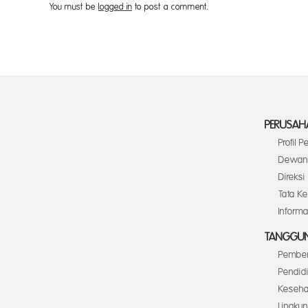
You must be
logged in
to post a comment.
PERUSAH
Profil 
Dewan 
Direksi
Tata K
Inform
TANGGUN
Pember
Pendid
Keseha
Lingku