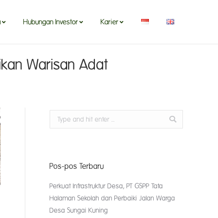
a
Hubungan Investor
Karier
a
Hubungan Investor
Karier
ikan Warisan Adat
Search:
Pos-pos Terbaru
Perkuat Infrastruktur Desa, PT GSPP Tata
Halaman Sekolah dan Perbaiki Jalan Warga
Desa Sungai Kuning