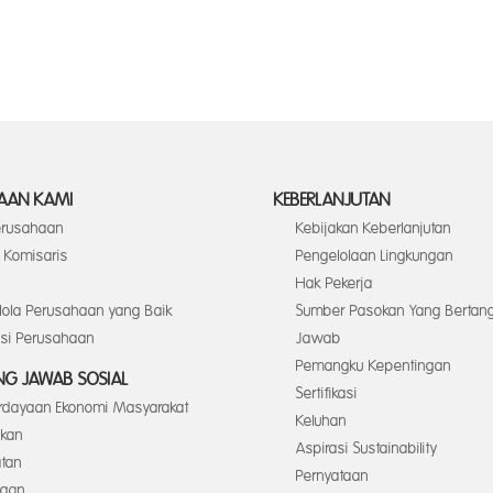
AAN KAMI
KEBERLANJUTAN
Perusahaan
Kebijakan Keberlanjutan
Komisaris
Pengelolaan Lingkungan
Hak Pekerja
elola Perusahaan yang Baik
Sumber Pasokan Yang Bertan
asi Perusahaan
Jawab
Pemangku Kepentingan
G JAWAB SOSIAL
Sertifikasi
dayaan Ekonomi Masyarakat
Keluhan
ikan
Aspirasi Sustainability
tan
Pernyataan
ngan