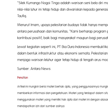
“Silek Kumango Nogoi Tinga adalah warisan seni bela diri m
nilai-nilai luhur ini tetap hidup dan diwariskan kepada gener
Taufiq.
Menurut Imam, upaya pelestarian budaya tidak hanya memper
antara perusahaan dan komunitas. “Kami berharap program
kontribusi positif, baik bagi masyarakat maupun bagi perus
Lewat kegiatan seperti ini, PT Eka Dura Indonesia membukti
dalam bentuk infrastruktur atau ekonomi semata. Pelestaria
menjaga warisan leluhur agar tetap hidup di tengah arus mod
Sumber: Antara News
Penafian
Artikel ini mungkin berisi materi berhak cipta, yang penggunaannya mungkin
memberikan informasi dan pengetahuan. Materi yang terdapat dalam situs
menggunakan materi yang memiliki hak cipta dari materi ini dengan ala
mendapatkan izin dari sumber aslinya