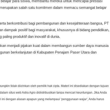
belajar para siswa, membantu mereka untuk mencapai prestasi
 ini merupakan salah satu komitmen dalam memacu semangat belajar
erta berkontribusi bagi pembangunan dan kesejahteraan bangsa, PT
 dampak positif bagi masyarakat, khususnya di bidang pendidikan,
aling produktif dan inovatif di dunia.
apkan menjadi pijakan kuat dalam membangun sumber daya manusia
ngunan berkelanjutan di Kabupaten Penajam Paser Utara dan
ungkin tidak diizinkan oleh pemilik hak cipta. Materi ini disediakan dengan tujuan
alam situs web Astra Agro didistribusikan tanpa mencari keuntungan. Jika Anda
teri ini dengan alasan apapun yang melampaui ‘penggunaan wajar’, Anda harus