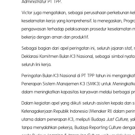
Administratur PT TPP.
Victor juga mengatakan, sebagai perusahaan perkebunan k
keselamatan kerja yang komprehensif. Ia menegaskan, Program
pengawasan terhadap pelaksanaan prosedur keselamatan me
bekerja dengan aman dan produktif.
Sebagai bagian dari apel peringatan ini, seluruh jajaran st
Deklarasi Komitmen Bulan K3 Nasional, sebagai simbol nyata
seluruh lini kerja.
Peringatan Bulan K3 Nasional di PT TPP tahun ini mengan
Penerapan Sistem Manajemen K3 (SMK3) untuk Meningkatkan 
dalam meningkatkan kapasitas karyawan melalui berbagai p
Dalam kegiatan apel yang diikuti seluruh asisten kepala dan
Ketenagakerjaan Republik Indonesia (Menaker RI) dalam peri
utama dalam penerapan K3, meliputi Budaya
Just Culture
, y
tanpa menyalahkan pekerja, Budaya Reporting Culture denga