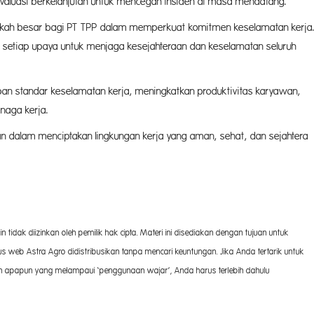
evaluasi berkelanjutan untuk mencegah insiden di masa mendatang.
gkah besar bagi PT TPP dalam memperkuat komitmen keselamatan kerja
etiap upaya untuk menjaga kesejahteraan dan keselamatan seluruh
pan standar keselamatan kerja, meningkatkan produktivitas karyawan,
naga kerja.
n dalam menciptakan lingkungan kerja yang aman, sehat, dan sejahtera
 tidak diizinkan oleh pemilik hak cipta. Materi ini disediakan dengan tujuan untuk
 web Astra Agro didistribusikan tanpa mencari keuntungan. Jika Anda tertarik untuk
san apapun yang melampaui ‘penggunaan wajar’, Anda harus terlebih dahulu