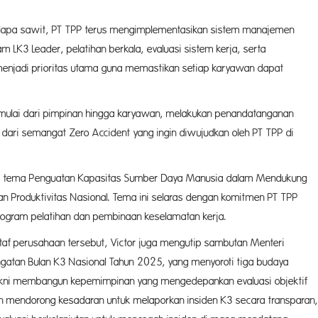
elapa sawit, PT TPP terus mengimplementasikan sistem manajemen
 LK3 Leader, pelatihan berkala, evaluasi sistem kerja, serta
njadi prioritas utama guna memastikan setiap karyawan dapat
af, mulai dari pimpinan hingga karyawan, melakukan penandatanganan
 dari semangat Zero Accident yang ingin diwujudkan oleh PT TPP di
gkat tema Penguatan Kapasitas Sumber Daya Manusia dalam Mendukung
Produktivitas Nasional. Tema ini selaras dengan komitmen PT TPP
rogram pelatihan dan pembinaan keselamatan kerja.
 staf perusahaan tersebut, Victor juga mengutip sambutan Menteri
ngatan Bulan K3 Nasional Tahun 2025, yang menyoroti tiga budaya
akni membangun kepemimpinan yang mengedepankan evaluasi objektif
n mendorong kesadaran untuk melaporkan insiden K3 secara transparan,