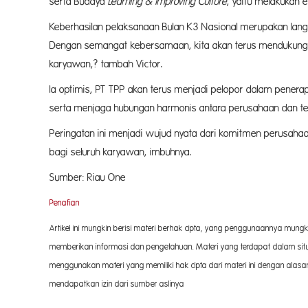
serta Budaya
Learning & Improving Culture
, yaitu melakukan 
Keberhasilan pelaksanaan Bulan K3 Nasional merupakan lan
Dengan semangat kebersamaan, kita akan terus mendukung s
karyawan,? tambah Victor.
Ia optimis, PT TPP akan terus menjadi pelopor dalam penera
serta menjaga hubungan harmonis antara perusahaan dan te
Peringatan ini menjadi wujud nyata dari komitmen perusahaa
bagi seluruh karyawan, imbuhnya.
Sumber: Riau One
Penafian
Artikel ini mungkin berisi materi berhak cipta, yang penggunaannya mungkin
memberikan informasi dan pengetahuan. Materi yang terdapat dalam situs
menggunakan materi yang memiliki hak cipta dari materi ini dengan ala
mendapatkan izin dari sumber aslinya