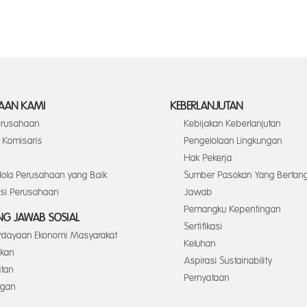
AAN KAMI
KEBERLANJUTAN
Perusahaan
Kebijakan Keberlanjutan
Komisaris
Pengelolaan Lingkungan
Hak Pekerja
elola Perusahaan yang Baik
Sumber Pasokan Yang Bertan
asi Perusahaan
Jawab
Pemangku Kepentingan
G JAWAB SOSIAL
Sertifikasi
dayaan Ekonomi Masyarakat
Keluhan
ikan
Aspirasi Sustainability
tan
Pernyataan
ngan