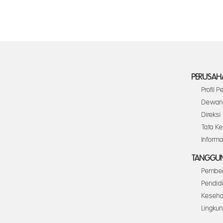
PERUSAH
Profil 
Dewan 
Direksi
Tata K
Inform
TANGGUN
Pember
Pendid
Keseha
Lingku