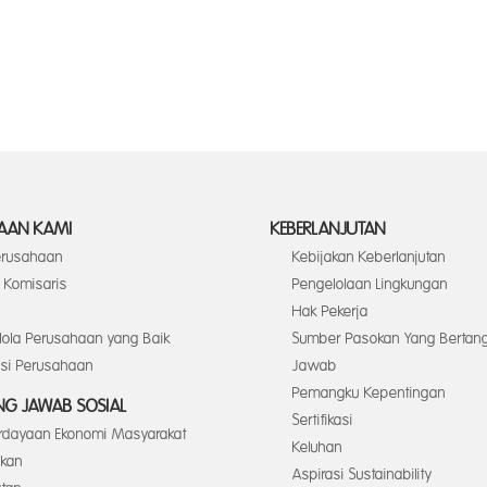
AAN KAMI
KEBERLANJUTAN
Perusahaan
Kebijakan Keberlanjutan
Komisaris
Pengelolaan Lingkungan
Hak Pekerja
elola Perusahaan yang Baik
Sumber Pasokan Yang Bertan
asi Perusahaan
Jawab
Pemangku Kepentingan
G JAWAB SOSIAL
Sertifikasi
dayaan Ekonomi Masyarakat
Keluhan
ikan
Aspirasi Sustainability