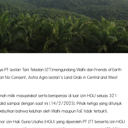
a PT Lestari Tani Teladan (LTT)mengundang Walhi dan Friends of Earth
an No Consent, Astra Agro Lestari’s Land Grab in Central and West
nah milik masyarakat serta beroperasi di luar izin HGU seluas 321
valid sampai dengan saat ini (14/2/2025). Pihak ketiga yang ditunjuk
yebutkan bahwa keluhan oleh Walhi maupun FoE tidak terbukti.
mor izin Hak Guna Usaha (HGU) yang diperoleh PT LTT beserta izin HGU