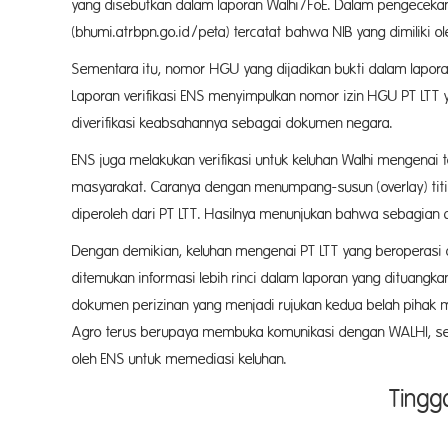
yang disebutkan dalam laporan Walhi/FoE. Dalam pengecekan
(bhumi.atrbpn.go.id/peta) tercatat bahwa NIB yang dimiliki 
Sementara itu, nomor HGU yang dijadikan bukti dalam lapora
Laporan verifikasi ENS menyimpulkan nomor izin HGU PT LTT 
diverifikasi keabsahannya sebagai dokumen negara.
ENS juga melakukan verifikasi untuk keluhan Walhi mengenai
masyarakat. Caranya dengan menumpang-susun (overlay) ti
diperoleh dari PT LTT. Hasilnya menunjukan bahwa sebagian
Dengan demikian, keluhan mengenai PT LTT yang beroperasi d
ditemukan informasi lebih rinci dalam laporan yang dituang
dokumen perizinan yang menjadi rujukan kedua belah pihak me
Agro terus berupaya membuka komunikasi dengan WALHI, ser
oleh ENS untuk memediasi keluhan.
Tingg