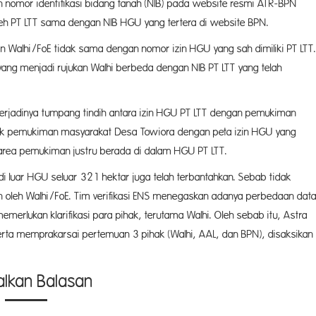
 nomor identifikasi bidang tanah (NIB) pada website resmi ATR-BPN
oleh PT LTT sama dengan NIB HGU yang tertera di website BPN.
n Walhi/FoE tidak sama dengan nomor izin HGU yang sah dimiliki PT LTT.
yang menjadi rujukan Walhi berbeda dengan NIB PT LTT yang telah
 terjadinya tumpang tindih antara izin HGU PT LTT dengan pemukiman
tik pemukiman masyarakat Desa Towiora dengan peta izin HGU yang
 area pemukiman justru berada di dalam HGU PT LTT.
i luar HGU seluar 321 hektar juga telah terbantahkan. Sebab tidak
kan oleh Walhi/FoE. Tim verifikasi ENS menegaskan adanya perbedaan dat
merlukan klarifikasi para pihak, terutama Walhi. Oleh sebab itu, Astra
ta memprakarsai pertemuan 3 pihak (Walhi, AAL, dan BPN), disaksikan
alkan Balasan