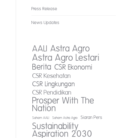
Press Release
News Updates
AALI
Astra Agro
Astra Agro Lestari
Berita
CSR Ekonomi
CSR Kesehatan
CSR Lingkungan
a
CSR Pendidikan
Prosper With The
Nation
Siaran Pers
Saham AALI
Saham Astra Agro
Sustainability
Aspiration 2030