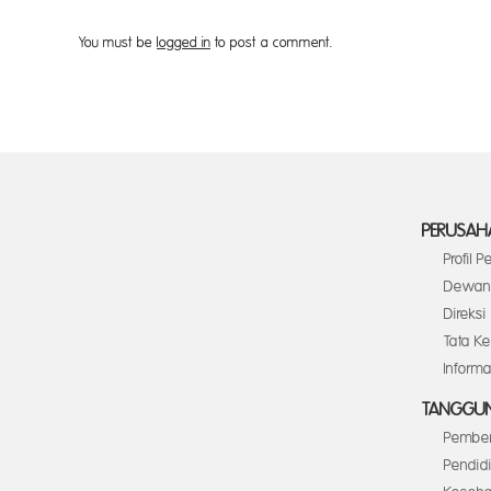
You must be
logged in
to post a comment.
PERUSAH
Profil 
Dewan 
Direksi
Tata K
Inform
TANGGUN
Pember
Pendid