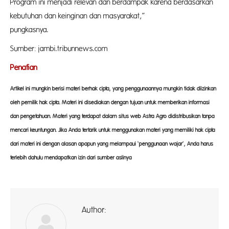
Program ini menjadi relevan dan berdampak karena berdasarkan
kebutuhan dan keinginan dan masyarakat,”
pungkasnya.
(ad
Sumber: jambi.tribunnews.com
Penafian
Artikel ini mungkin berisi materi berhak cipta, yang penggunaannya mungkin tidak diizinkan
oleh pemilik hak cipta. Materi ini disediakan dengan tujuan untuk memberikan informasi
dan pengetahuan. Materi yang terdapat dalam situs web Astra Agro didistribusikan tanpa
mencari keuntungan. Jika Anda tertarik untuk menggunakan materi yang memiliki hak cipta
dari materi ini dengan alasan apapun yang melampaui ‘penggunaan wajar’, Anda harus
terlebih dahulu mendapatkan izin dari sumber aslinya
Author:
ad