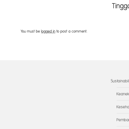
Tingg
You must be
logged in
to post a comment.
Sustainabil
Keanek
Keseha
Pemban