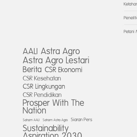
Ketaha
Peneli
Petani 
AALI
Astra Agro
Astra Agro Lestari
Berita
CSR Ekonomi
CSR Kesehatan
CSR Lingkungan
CSR Pendidikan
Prosper With The
Nation
Siaran Pers
Saham AALI
Saham Astra Agro
Sustainability
Aspiration 2030