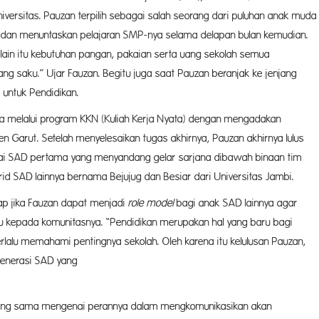
iversitas. Pauzan terpilih sebagai salah seorang dari puluhan anak muda
 dan menuntaskan pelajaran SMP-nya selama delapan bulan kemudian.
elain itu kebutuhan pangan, pakaian serta uang sekolah semua
g saku.” Ujar Fauzan. Begitu juga saat Pauzan beranjak ke jenjang
p untuk Pendidikan.
nya melalui program KKN (Kuliah Kerja Nyata) dengan mengadakan
en Garut. Setelah menyelesaikan tugas akhirnya, Pauzan akhirnya lulus
ai SAD pertama yang menyandang gelar sarjana dibawah binaan tim
rid SAD lainnya bernama Bejujug dan Besiar dari Universitas Jambi.
ap jika Fauzan dapat menjadi
role model
bagi anak SAD lainnya agar
kepada komunitasnya. “Pendidikan merupakan hal yang baru bagi
lalu memahami pentingnya sekolah. Oleh karena itu kelulusan Pauzan,
 generasi SAD yang
.”
 yang sama mengenai perannya dalam mengkomunikasikan akan