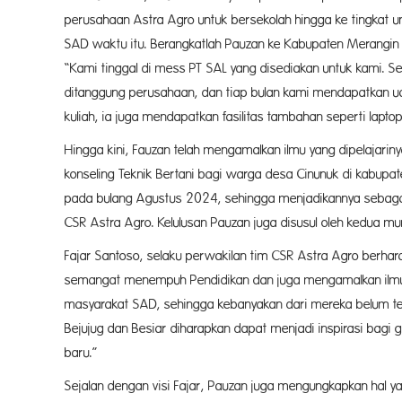
perusahaan Astra Agro untuk bersekolah hingga ke tingkat un
SAD waktu itu. Berangkatlah Pauzan ke Kabupaten Merangin
“Kami tinggal di mess PT SAL yang disediakan untuk kami. S
ditanggung perusahaan, dan tiap bulan kami mendapatkan uan
kuliah, ia juga mendapatkan fasilitas tambahan seperti lapto
Hingga kini, Fauzan telah mengamalkan ilmu yang dipelajari
konseling Teknik Bertani bagi warga desa Cinunuk di kabupat
pada bulang Agustus 2024, sehingga menjadikannya sebag
CSR Astra Agro. Kelulusan Pauzan juga disusul oleh kedua mu
Fajar Santoso, selaku perwakilan tim CSR Astra Agro berhar
semangat menempuh Pendidikan dan juga mengamalkan ilmu 
masyarakat SAD, sehingga kebanyakan dari mereka belum ter
Bejujug dan Besiar diharapkan dapat menjadi inspirasi bagi
baru
Sejalan dengan visi Fajar, Pauzan juga mengungkapkan hal