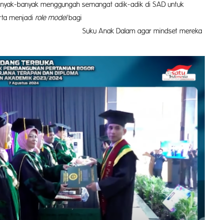
 banyak-banyak menggungah semangat adik-adik di SAD untuk
rta menjadi
role model
bagi
am agar mindset mereka