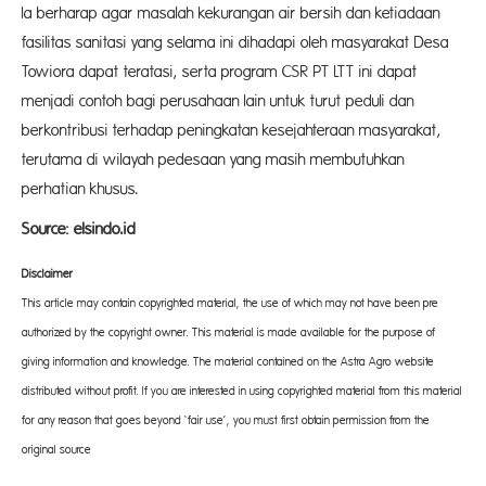
Ia berharap agar masalah kekurangan air bersih dan ketiadaan
fasilitas sanitasi yang selama ini dihadapi oleh masyarakat Desa
Towiora dapat teratasi, serta program CSR PT LTT ini dapat
menjadi contoh bagi perusahaan lain untuk turut peduli dan
berkontribusi terhadap peningkatan kesejahteraan masyarakat,
terutama di wilayah pedesaan yang masih membutuhkan
perhatian khusus.
Source: elsindo.id
Disclaimer
This article may contain copyrighted material, the use of which may not have been pre-
authorized by the copyright owner. This material is made available for the purpose of
giving information and knowledge. The material contained on the Astra Agro website
distributed without profit. If you are interested in using copyrighted material from this material
for any reason that goes beyond ‘fair use’, you must first obtain permission from the
original source