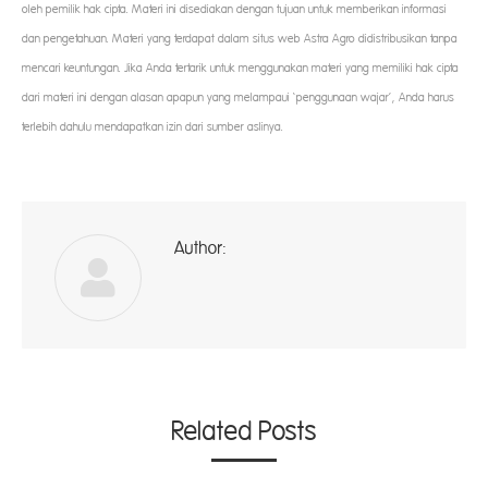
oleh pemilik hak cipta. Materi ini disediakan dengan tujuan untuk memberikan informasi
dan pengetahuan. Materi yang terdapat dalam situs web Astra Agro didistribusikan tanpa
mencari keuntungan. Jika Anda tertarik untuk menggunakan materi yang memiliki hak cipta
dari materi ini dengan alasan apapun yang melampaui ‘penggunaan wajar’, Anda harus
terlebih dahulu mendapatkan izin dari sumber aslinya.
Author:
ad
Related Posts