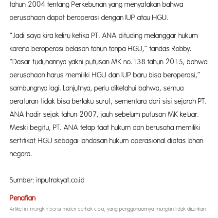
tahun 2004 tentang Perkebunan yang menyatakan bahwa
perusahaan dapat beroperasi dengan IUP atau HGU.
“Jadi saya kira keliru ketika PT. ANA dituding melanggar hukum
karena beroperasi belasan tahun tanpa HGU,” tandas Robby.
“Dasar tuduhannya yakni putusan MK no.138 tahun 2015, bahwa
perusahaan harus memiliki HGU dan IUP baru bisa beroperasi,”
sambungnya lagi. Lanjutnya, perlu diketahui bahwa, semua
peraturan tidak bisa berlaku surut, sementara dari sisi sejarah PT.
ANA hadir sejak tahun 2007, jauh sebelum putusan MK keluar.
Meski begitu, PT. ANA tetap taat hukum dan berusaha memiliki
sertifikat HGU sebagai landasan hukum operasional diatas lahan
negara.
Sumber: inputrakyat.co.id
Penafian
Artikel ini mungkin berisi materi berhak cipta, yang penggunaannya mungkin tidak diizinkan