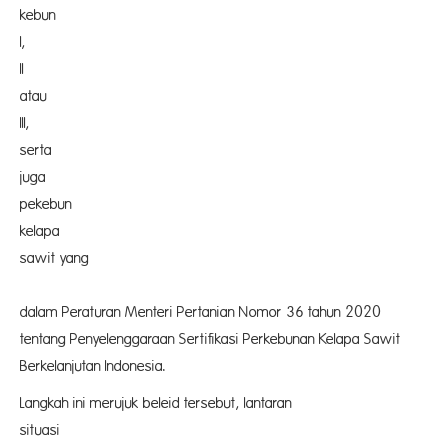
kebu
I,
I
ata
III
serta
jug
pekeb
kela
sawit yang
diat
dalam Peraturan Menteri Pertanian Nomor 36 tahun 2020
tentang Penyelenggaraan Sertifikasi Perkebunan Kelapa Sawit
Berkelanjutan Indonesia.
Langkah ini merujuk beleid tersebut, lantaran
situa