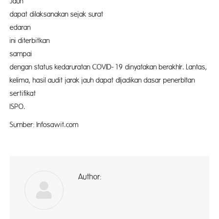
Jau
dapat dilaksanakan sejak surat
edar
ini diterbitkan
samp
dengan status kedaruratan COVID-19 dinyatakan berakhlr. Lantas,
kelima, hasil audit jarak jauh dapat dljadikan dasar penerbltan
sertifikat
ISPO
Sumber: Infosawit.com
Author:
ad