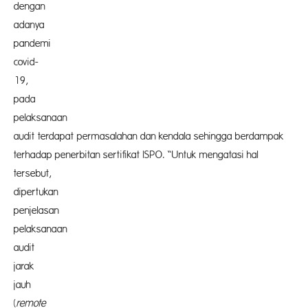
deng
adan
pande
covid-
19
pad
pelaksan
audit terdapat permasalahan dan kendala sehingga berdampak
terhadap penerbitan sertifikat ISPO. “Untuk mengatasi hal
tersebut,
dipertu
penjela
pelaksan
audi
jara
jau
(
remo