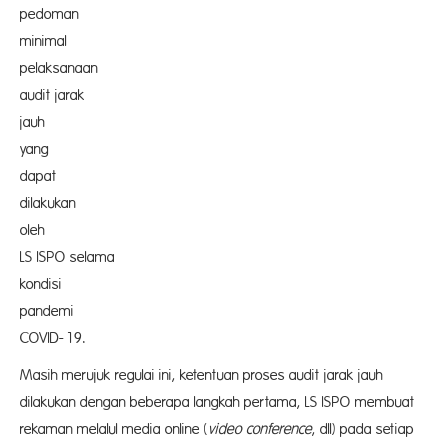
pedom
minim
pelaksan
audit jarak
jau
yan
dapat
dilakuk
ole
LS ISPO selama
kondi
pande
COVID-19.
Masih merujuk regulai ini, ketentuan proses audit jarak jauh
dilakukan dengan beberapa langkah pertama, LS ISPO membuat
rekaman melalul media online (
video conference
, dll) pada setiap