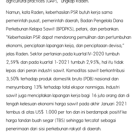
agricultural practices (GAP),” ungkap Raden.
Namun, kata Raden, keberhasilan PSR butuh kerja sama
pemerintah pusat, pemerintah daerah, Badan Pengelola Dana
Perkebunan Kelapa Sawit (BPDPKS), petani, dan perbankan.
“Keberhasilan PSR dapat mendorong pemulihan dan pertumbuhan
ekonomi, penciptaan lapangan keija, dan penciptaaan devisa,”
jelas Raden. Sektor pertanian pada kuartal IV-2020 tumbuh
2,59% dan pada kuartal 1-2021 tumbuh 2,95%, hal itu tidak
lepas dari peran industri sawit. Komoditas sawit berkontribusi
3,50% terhadap produk domestik bruto (PDB) nasional dan
menyumbang 13% terhadap total ekspor nonmigas. Industri
sawit juga menciptakan lapangan kerja bagi 16 juta orang dan di
tengah kelesuan ekonomi harga sawit pada akhir Januari 2021
tembus di atas US$ 1.000 per ton dan ini berdampak positif ke
harga tandan buah segar (TBS) sehingga tercatat sebagai
penerimaan dari sisi perkebunan rakyat di daerah.