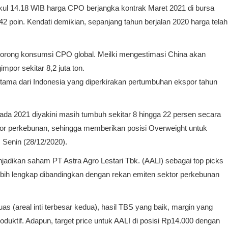
kul 14.18 WIB harga CPO berjangka kontrak Maret 2021 di bursa
i 42 poin. Kendati demikian, sepanjang tahun berjalan 2020 harga telah
ndorong konsumsi CPO global. Meilki mengestimasi China akan
por sekitar 8,2 juta ton.
rutama dari Indonesia yang diperkirakan pertumbuhan ekspor tahun
da 2021 diyakini masih tumbuh sekitar 8 hingga 22 persen secara
ektor perkebunan, sehingga memberikan posisi Overweight untuk
a, Senin (28/12/2020).
njadikan saham PT Astra Agro Lestari Tbk. (AALI) sebagai top picks
 lebih lengkap dibandingkan dengan rekan emiten sektor perkebunan
s (areal inti terbesar kedua), hasil TBS yang baik, margin yang
duktif. Adapun, target price untuk AALI di posisi Rp14.000 dengan