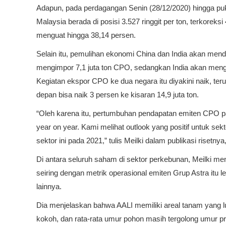
Adapun, pada perdagangan Senin (28/12/2020) hingga pu
Malaysia berada di posisi 3.527 ringgit per ton, terkoreks
menguat hingga 38,14 persen.
Selain itu, pemulihan ekonomi China dan India akan me
mengimpor 7,1 juta ton CPO, sedangkan India akan mengim
Kegiatan ekspor CPO ke dua negara itu diyakini naik, te
depan bisa naik 3 persen ke kisaran 14,9 juta ton.
“Oleh karena itu, pertumbuhan pendapatan emiten CPO pa
year on year. Kami melihat outlook yang positif untuk s
sektor ini pada 2021,” tulis Meilki dalam publikasi risetny
Di antara seluruh saham di sektor perkebunan, Meilki me
seiring dengan metrik operasional emiten Grup Astra itu
lainnya.
Dia menjelaskan bahwa AALI memiliki areal tanam yang lua
kokoh, dan rata-rata umur pohon masih tergolong umur pro