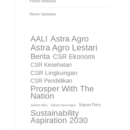
Press Release
News Updates
AALI
Astra Agro
Astra Agro Lestari
Berita
CSR Ekonomi
CSR Kesehatan
CSR Lingkungan
CSR Pendidikan
Prosper With The
Nation
Siaran Pers
Saham AALI
Saham Astra Agro
Sustainability
Aspiration 2030