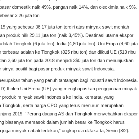
i pasar domestik naik 49%, pangan naik 14%, dan oleokimia naik 9%.
ebesar 3,26 juta ton.
 yairg sebesar 36,17 juta ton terdiri atas minyak sawit mentah
an produk hilir 29,11 juta ton (naik 3,45%). Destinasi utama ekspor
lah Tiongkok (6 juta ton), India (4,80 juta ton). Uni Eropa (4,60 juta
 terbesar adalah ke Tiongkok (825 ribu ton) dan diikuti UE (513 ribu
 dan 2,60 juta ton pada 2018 menjadi 2$0 juta ton dan menunjukkan
 sinyal positif bagi pasar produk minyak sawit Indonesia.
upakan tahun yang penuh tantangan bagi industri sawit Indonesia.
ED) II oleh Uni Eropa (UE) yang menghapuskan penggunaan minyak
or produk minyak sawit Indonesia ke India, kemarau yang
an Tiongkok, serta harga CPO yang terus menurun merupakan
epanjang 2019. “Perang dagang AS dan Tiongkok menyebabkan ekspor
yang biasanya memasok dalam jumlah besar ke Tiongkok harus
 juga minyak nabati tertekan,” ungkap dia diJakarta, Senin (3/2).