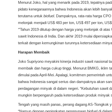
Menurut Joko, hal yang menarik pada 2019, tepatnya pa
pidato kenegaraannya bahwa Indonesia akan lebih banya
terutama untuk
biofuel.
Dampaknya, rata-rata harga CPO
melonjak menjadi US$ 483 per ton, US$ 497 per ton, US
‘”Tahun 2019 ditutup dengan harga yang melonjak di ata
sawit Indonesia di India. Dan akhir 2019 mulai dipersi
terkait dengan kemungkinan turunnya ketersediaan minyak 
Harapan Membaik
Joko Supriyono meyakini kinerja industri sawit nasional 
membaik dan harga cukup tinggi. Menurut BMKG, iklim ta
dimulai pada April-Mei. Apalagi, komitmen pemerintah 
bahwa Indonesia sangat serius dan dampaknya akan sang
perdagangan minyak di dalam negeri. “Kebutuhan sawit dala
mungkin berpengaruh pada ketersediaan produk minyak s
Tengah yang masih panas, perang dagang AS-Tiongkok ya
“Namun dengan peningkatan penggunaan biofuel di dalam