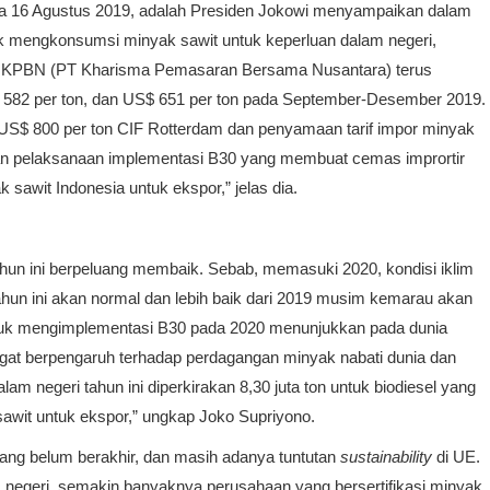
da 16 Agustus 2019, adalah Presiden Jokowi menyampaikan dalam
k mengkonsumsi minyak sawit untuk keperluan dalam negeri,
 KPBN (PT Kharisma Pemasaran Bersama Nusantara) terus
$ 582 per ton, dan US$ 651 per ton pada September-Desember 2019.
s US$ 800 per ton CIF Rotterdam dan penyamaan tarif impor minyak
apkan pelaksanaan implementasi B30 yang membuat cemas imprortir
sawit Indonesia untuk ekspor,” jelas dia.
tahun ini berpeluang membaik. Sebab, memasuki 2020, kondisi iklim
hun ini akan normal dan lebih baik dari 2019 musim kemarau akan
untuk mengimplementasi B30 pada 2020 menunjukkan pada dunia
at berpengaruh terhadap perdagangan minyak nabati dunia dan
m negeri tahun ini diperkirakan 8,30 juta ton untuk biodiesel yang
awit untuk ekspor,” ungkap Joko Supriyono.
ng belum berakhir, dan masih adanya tuntutan
sustainability
di UE.
 negeri, semakin banyaknya perusahaan yang bersertifikasi minyak