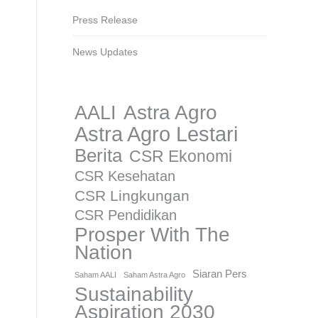
Press Release
News Updates
AALI
Astra Agro
Astra Agro Lestari
Berita
CSR Ekonomi
CSR Kesehatan
CSR Lingkungan
CSR Pendidikan
Prosper With The
Nation
Siaran Pers
Saham AALI
Saham Astra Agro
Sustainability
Aspiration 2030