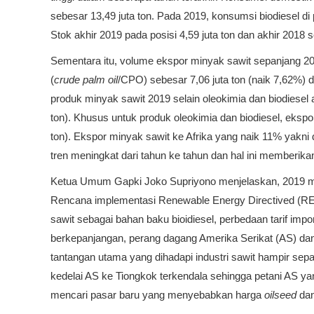
sebesar 13,49 juta ton. Pada 2019, konsumsi biodiesel d
Stok akhir 2019 pada posisi 4,59 juta ton dan akhir 2018 s
Sementara itu, volume ekspor minyak sawit sepanjang 2019
(
crude palm oil
/CPO) sebesar 7,06 juta ton (naik 7,62%) d
produk minyak sawit 2019 selain oleokimia dan biodiesel ada
ton). Khusus untuk produk oleokimia dan biodiesel, ekspor
ton). Ekspor minyak sawit ke Afrika yang naik 11% yakni
tren meningkat dari tahun ke tahun dan hal ini memberikan
Ketua Umum Gapki Joko Supriyono menjelaskan, 2019 mer
Rencana implementasi Renewable Energy Directived (R
sawit sebagai bahan baku bioidiesel, perbedaan tarif imp
berkepanjangan, perang dagang Amerika Serikat (AS) d
tantangan utama yang dihadapi industri sawit hampir s
kedelai AS ke Tiongkok terkendala sehingga petani AS 
mencari pasar baru yang menyebabkan harga
oilseed
dan