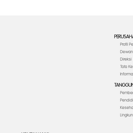
PERUSAH
Profil 
Dewan 
Direksi
Tata K
Inform
TANGGUN
Pember
Pendid
Keseha
Lingku