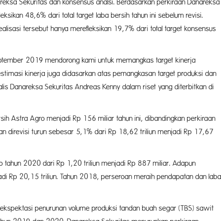
areksa Sekuritas dan konsensus analsi. Berdasarkan perkiraan Danareksa
sikan 48,6% dari total target laba bersih tahun ini sebelum revisi.
lisasi tersebut hanya merefleksikan 19,7% dari total target konsensus
September 2019 mendorong kami untuk memangkas target kinerja
timasi kinerja juga didasarkan atas pemangkasan target produksi dan
nalis Danareksa Sekuritas Andreas Kenny dalam riset yang diterbitkan di
ih Astra Agro menjadi Rp 156 miliar tahun ini, dibandingkan perkiraan
n direvisi turun sebesar 5,1% dari Rp 18,62 triliun menjadi Rp 17,67
gro tahun 2020 dari Rp 1,20 triliun menjadi Rp 887 miliar. Adapun
njadi Rp 20,15 triliun. Tahun 2018, perseroan meraih pendapatan dan lab
 ekspektasi penurunan volume produksi tandan buah segar (TBS) sawit