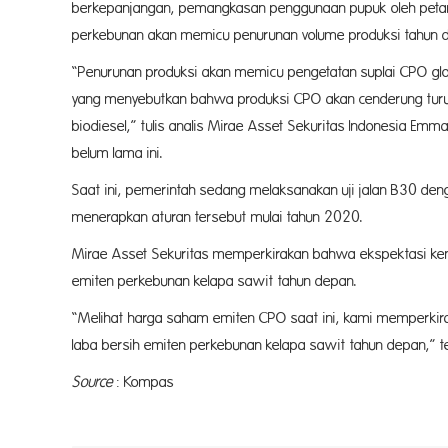
berkepanjangan, pemangkasan penggunaan pupuk oleh petan
perkebunan akan memicu penurunan volume produksi tahun 
“Penurunan produksi akan memicu pengetatan suplai CPO globa
yang menyebutkan bahwa produksi CPO akan cenderung turun
biodiesel,” tulis analis Mirae Asset Sekuritas Indonesia Emma
belum lama ini.
Saat ini, pemerintah sedang melaksanakan uji jalan B30 den
menerapkan aturan tersebut mulai tahun 2020.
Mirae Asset Sekuritas memperkirakan bahwa ekspektasi kena
emiten perkebunan kelapa sawit tahun depan.
“Melihat harga saham emiten CPO saat ini, kami memperkir
laba bersih emiten perkebunan kelapa sawit tahun depan,” t
Source
: Kompas