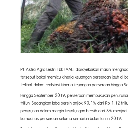
PT Astra Agro Lestri Tbk (AALI) diproyeksikan masih menghad
tersebut bakal memicu kinerja keuangan perseroan jauh di b
terlihat dalam realsiasi kinerja keuangan perseroan hingga
Hingga September 2019, perseroan membukukan penurunan 
triliun. Sedangkan laba bersih anjlok 90,1% dari Rp 1,12 tril
penurunan dalam margin keuntungan bersih dari 8% menjadi 1
komoditas perseroan selama sembilan bulan tahun 2019.