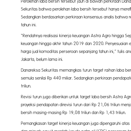
Perolehan laba bersih tersebut jauh di bawah perkiraan Dan
Sekuritas bahwa perolehan laba bersih tersebut hanya mereflek
Sedangkan berdasarkan perkiraan konsensus analis bahwa rea
tahun ini.
“Rendahnya realisasi kinerja keuangan Astra Agro hingga 
keuangan hingga akhir tahun 2019 dan 2020. Penyesuaian es
harga jual komoditas perseroan sepanjang tahun ini,” tulis a
Jakarta, belum lama ini.
Danareksa Sekuritas memangkas turun target raihan laba bers
semula senilai Rp 440 miliar. Sedangkan perkiraan pendapata
triliun.
Revisi turun juga diberikan untuk target laba bersih Astra A
proyeksi pendapatan direvisi turun dari Rp 21,06 triliun me
bersih masing-masing Rp 19,08 triliun dan Rp 1,43 triliun.
Pemangkasan target kinerja keuangan juga dipengaruhi atas