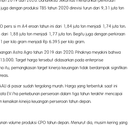
tahun 2019 dan 2020. Danareksa Sekuritas menurunkan perkiraan
u juga dengan produksi TBS tahun 2020 direvisi turun dari 9,31 juta ton
pers si m A4 eroan tahun ini dari 1,84 juta ton menjadi 1,74 juta ton.
dari 1,88 juta ton menjadi 1,77 juta ton. Begitu juga dengan perkiraan
611 per kilo gram menjadi Rp 6.395 per kilo gram.
euangan Astra Agro tahun 2019 dan 2020. Pihaknya meyakini bahwa
 13.000. Target harga tersebut didasarkan pada enterprise
na itu, pemangkasan target kinerja keuangan tidak berdampak signifikan
reas.
LI di pasar sudah tergolong murah. Harga yang terbentuk saat ini
-rata EV/ha perkebunan perseroan dalam tiga tahun terakhir mencapai
n kenaikan kineija keuangan perseroan tahun depan.
runan volume produksi CPO tahun depan. Menurut dia, musim kering yang