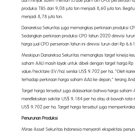
dan minyak sawit mentah (crude palm oil/CPG) perseroan 
produksi TBS dari 9,08 juta ton menjadi 8,60 juta ton. Begit
menjadi 8,78 juta ton.
Danareksa Sekuritas juga memangkas perkiraan produksi CPO 
Sedangkan perkiraan produksi CPO tahun 2020 direvisi turun 
harga jual CPO perseroan tahun ini direvisi turun dari Rp 6.
Meskipun Danareksa Sekuritas memangkas target kineija k
saham AALI masih layak untuk dibeli dengan target harga Rp
value/hecktare (EV/ha) senilai US$ 9.702 per ha. “Oleh kare
terhadap perkiraan harga saham AALI ke depan,” terang And
Target harga tersebut juga didasarkan bahwa harga saham AA
merefleksikan sekitar US$ 9.184 per ha atau di bawah rata
US$ 9.702 per ha. Target harga tersebut juga memperkiraka
Penurunan Produksi
Mirae Asset Sekuritas Indonesia menyoroti ekspektasi penu