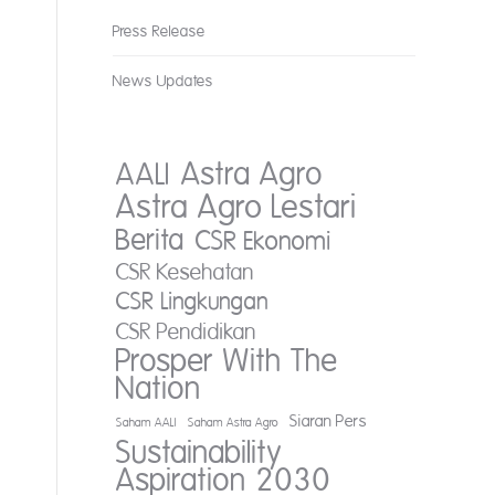
Press Release
News Updates
AALI
Astra Agro
Astra Agro Lestari
Berita
CSR Ekonomi
CSR Kesehatan
CSR Lingkungan
CSR Pendidikan
Prosper With The
Nation
a
Siaran Pers
Saham AALI
Saham Astra Agro
Sustainability
Aspiration 2030