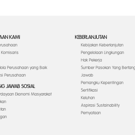
AAN KAMI
KEBERLANJUTAN
Perusahaan
Kebijakan Keberlanjutan
Komisaris
Pengelolaan Lingkungan
Hak Pekerja
elola Perusahaan yang Baik
Sumber Pasokan Yang Bertan
asi Perusahaan
Jawab
Pemangku Kepentingan
G JAWAB SOSIAL
Sertifikasi
dayaan Ekonomi Masyarakat
Keluhan
ikan
Aspirasi Sustainability
tan
Pernyataan
ngan