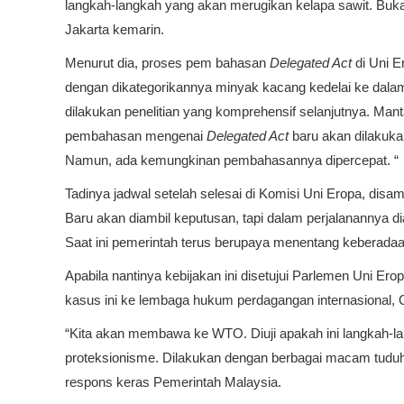
langkah-langkah yang akan merugikan kelapa sawit. Bukan 
Jakarta kemarin.
Menurut dia, proses pem bahasan
Delegated Act
di Uni E
dengan dikategorikannya minyak kacang kedelai ke dala
dilakukan penelitian yang komprehensif selanjutnya. Ma
pembahasan mengenai
Delegated Act
baru akan dilakuka
Namun, ada kemungkinan pembahasannya dipercepat. “
Tadinya jadwal setelah selesai di Komisi Uni Eropa, dis
Baru akan diambil keputusan, tapi dalam perjalanannya dia 
Saat ini pemerintah terus berupaya menentang keberadaa
Apabila nantinya kebijakan ini disetujui Parlemen Uni 
kasus ini ke lembaga hukum perdagangan internasional,
“Kita akan membawa ke WTO. Diuji apakah ini langkah-
proteksionisme. Dilakukan dengan berbagai macam tuduh
respons keras Pemerintah Malaysia.