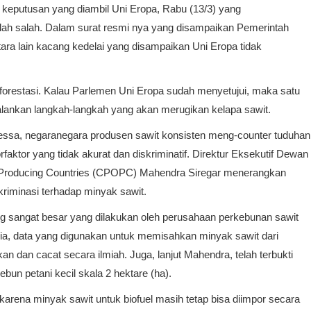
keputusan yang diambil Uni Eropa, Rabu (13/3) yang
dalah salah. Dalam surat resmi nya yang disampaikan Pemerintah
tara lain kacang kedelai yang disampaikan Uni Eropa tidak
forestasi. Kalau Parlemen Uni Eropa sudah menyetujui, maka satu
ankan langkah-langkah yang akan merugikan kelapa sawit.
ressa, negaranegara produsen sawit konsisten meng-counter tuduhan
ktor yang tidak akurat dan diskriminatif. Direktur Eksekutif Dewan
l Producing Countries (CPOPC) Mahendra Siregar menerangkan
skriminasi terhadap minyak sawit.
g sangat besar yang dilakukan oleh perusahaan perkebunan sawit
dia, data yang digunakan untuk memisahkan minyak sawit dari
n dan cacat secara ilmiah. Juga, lanjut Mahendra, telah terbukti
ebun petani kecil skala 2 hektare (ha).
arena minyak sawit untuk biofuel masih tetap bisa diimpor secara