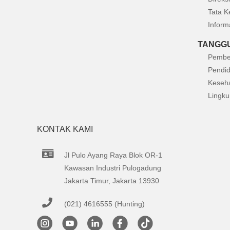
Tata K
Inform
TANGGU
Pembe
Pendid
Keseh
Lingk
KONTAK KAMI
Jl Pulo Ayang Raya Blok OR-1
Kawasan Industri Pulogadung
Jakarta Timur, Jakarta 13930
(021) 4616555 (Hunting)