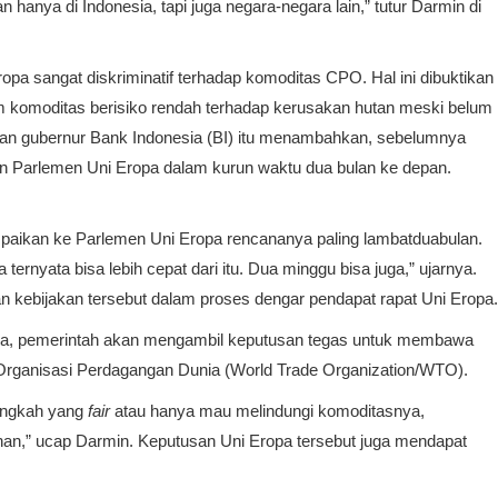
hanya di Indonesia, tapi juga negara-negara lain,” tutur Darmin di
ropa sangat diskriminatif terhadap komoditas CPO. Hal ini dibuktikan
m komoditas berisiko rendah terhadap kerusakan hutan meski belum
ntan gubernur Bank Indonesia (BI) itu menambahkan, sebelumnya
n Parlemen Uni Eropa dalam kurun waktu dua bulan ke depan.
ampaikan ke Parlemen Uni Eropa rencananya paling lambatduabulan.
ternyata bisa lebih cepat dari itu. Dua minggu bisa juga,” ujarnya.
n kebijakan tersebut dalam proses dengar pendapat rapat Uni Eropa.
Eropa, pemerintah akan mengambil keputusan tegas untuk membawa
 Organisasi Perdagangan Dunia (World Trade Organization/WTO).
langkah yang
fair
atau hanya mau melindungi komoditasnya,
an,” ucap Darmin. Keputusan Uni Eropa tersebut juga mendapat