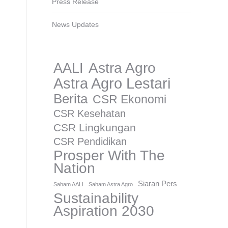
Press Release
News Updates
AALI
Astra Agro
Astra Agro Lestari
Berita
CSR Ekonomi
CSR Kesehatan
CSR Lingkungan
CSR Pendidikan
Prosper With The
Nation
Siaran Pers
Saham AALI
Saham Astra Agro
Sustainability
Aspiration 2030