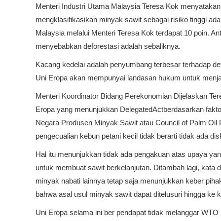
Menteri Industri Utama Malaysia Teresa Kok menyatakan 
mengklasifikasikan minyak sawit sebagai risiko tinggi a
Malaysia melalui Menteri Teresa Kok terdapat 10 poin. An
menyebabkan deforestasi adalah sebaliknya.
Kacang kedelai adalah penyumbang terbesar terhadap de
Uni Eropa akan mempunyai landasan hukum untuk menjal
Menteri Koordinator Bidang Perekonomian Dijelaskan Te
Eropa yang menunjukkan DelegatedActberdasarkan faktorfa
Negara Produsen Minyak Sawit atau Council of Palm Oi
pengecualian kebun petani kecil tidak berarti tidak ada di
Hal itu menunjukkan tidak ada pengakuan atas upaya yan
untuk membuat sawit berkelanjutan. Ditambah lagi, kata 
minyak nabati lainnya tetap saja menunjukkan keber pihaka
bahwa asal usul minyak sawit dapat ditelusuri hingga ke k
Uni Eropa selama ini ber pendapat tidak melanggar WTO k