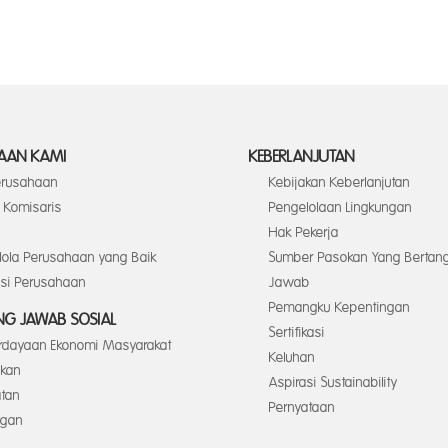
AAN KAMI
KEBERLANJUTAN
Perusahaan
Kebijakan Keberlanjutan
Komisaris
Pengelolaan Lingkungan
Hak Pekerja
elola Perusahaan yang Baik
Sumber Pasokan Yang Bertan
asi Perusahaan
Jawab
Pemangku Kepentingan
G JAWAB SOSIAL
Sertifikasi
dayaan Ekonomi Masyarakat
Keluhan
ikan
Aspirasi Sustainability
tan
Pernyataan
ngan