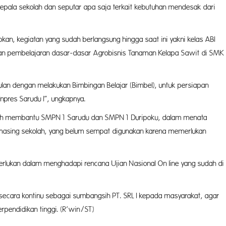
 kepala sekolah dan seputar apa saja terkait kebutuhan mendesak dari
n, kegiatan yang sudah berlangsung hingga saat ini yakni kelas ABI
 dan pembelajaran dasar-dasar Agrobisnis Tanaman Kelapa Sawit di SMK
bulan dengan melakukan Bimbingan Belajar (Bimbel), untuk persiapan
npres Sarudu I”, ungkapnya.
a telah membantu SMPN1 Sarudu dan SMPN1 Duripoku, dalam menata
g-masing sekolah, yang belum sempat digunakan karena memerlukan
perlukan dalam menghadapi rencana Ujian Nasional On line yang sudah di
 secara kontinu sebagai sumbangsih PT. SRL I kepada masyarakat, agar
pendidikan tinggi. (R’win/ST)