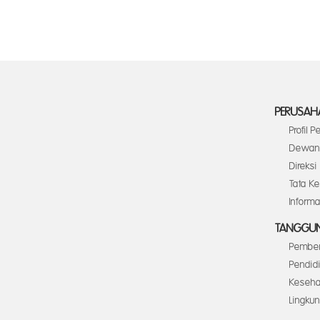
PERUSAH
Profil 
Dewan 
Direksi
Tata K
Inform
TANGGUN
Pember
Pendid
Keseha
Lingku