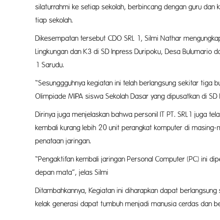
silaturrahmi ke setiap sekolah, berbincang dengan guru dan
tiap sekolah.
Dikesempatan tersebut CDO SRL 1, Silmi Nathar mengungkapka
Lingkungan dan K3 di SD Inpress Duripoku, Desa Bulumario
1 Sarudu.
“Sesunggguhnya kegiatan ini telah berlangsung sekitar tiga 
Olimpiade MIPA siswa Sekolah Dasar yang dipusatkan di SD I
Dirinya juga menjelaskan bahwa personil IT PT. SRL1 jug
kembali kurang lebih 20 unit perangkat komputer di masin
penataan jaringan.
“Pengaktifan kembali jaringan Personal Computer (PC) ini di
depan mata”, jelas Silmi
Ditambahkannya, Kegiatan ini diharapkan dapat berlangsung
kelak generasi dapat tumbuh menjadi manusia cerdas dan ber