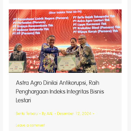
Astra Agro Dinilai Antikorupsi, Raih
Penghargaan Indeks Integritas Bisnis
Lestari
Berita Terbaru
By
AAL
Desember 12, 2024
n kelapa
Leave a comment