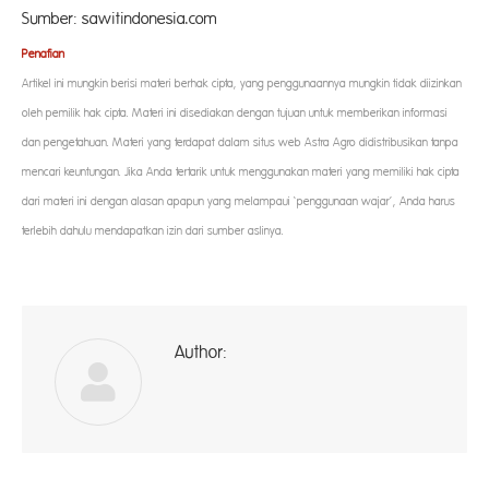
Sumber: sawitindonesia.com
Penafian
Artikel ini mungkin berisi materi berhak cipta, yang penggunaannya mungkin tidak diizinkan
oleh pemilik hak cipta. Materi ini disediakan dengan tujuan untuk memberikan informasi
dan pengetahuan. Materi yang terdapat dalam situs web Astra Agro didistribusikan tanpa
mencari keuntungan. Jika Anda tertarik untuk menggunakan materi yang memiliki hak cipta
dari materi ini dengan alasan apapun yang melampaui ‘penggunaan wajar’, Anda harus
terlebih dahulu mendapatkan izin dari sumber aslinya.
Author:
ad