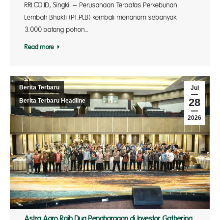
RRI.CO.ID, Singkil – Perusahaan Terbatas Perkebunan
Lembah Bhakti (PT.PLB) kembali menanam sebanyak
3.000 batang pohon…
Read more
Berita Terbaru
Jul
28
Berita Terbaru Headline
2026
Astra Agro Raih Dua Penghargaan di Investor Gathering