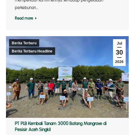
memperkuat komitmennya terhadap pengelolaan
perkebunan…
Read more
Berita Terbaru
Jul
30
Berita Terbaru Headline
2026
PT PLB Kembali Tanam 3000 Batang Mangrove di
Pesisir Aceh Singkil