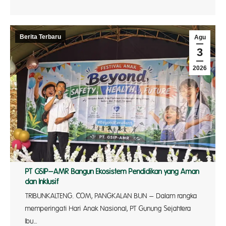
Berita Terbaru
Agu
3
2026
PT GSIP–AMR Bangun Ekosistem Pendidikan yang Aman
dan Inklusif
TRIBUNKALTENG. COM, PANGKALAN BUN – Dalam rangka
memperingati Hari Anak Nasional, PT Gunung Sejahtera
Ibu…