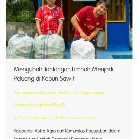
Mengubah Tantangan Limbah Menjadi
Peluang di Kebun Sawit
Pembangunan Komunitas
,
Penelitian & Pengembangan
,
Sustainability Aspiration Blog ID
By
AAL
November 7, 2024
Leave a comment
Kolaborasi Astra Agro dan Komunitas Paguyuban dalam