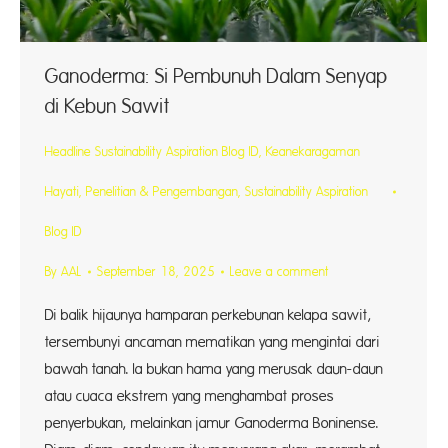
Ganoderma: Si Pembunuh Dalam Senyap
di Kebun Sawit
Headline Sustainability Aspiration Blog ID
,
Keanekaragaman
Hayati
,
Penelitian & Pengembangan
,
Sustainability Aspiration
Blog ID
By
AAL
September 18, 2025
Leave a comment
Di balik hijaunya hamparan perkebunan kelapa sawit,
tersembunyi ancaman mematikan yang mengintai dari
bawah tanah. Ia bukan hama yang merusak daun-daun
atau cuaca ekstrem yang menghambat proses
penyerbukan, melainkan jamur Ganoderma Boninense.