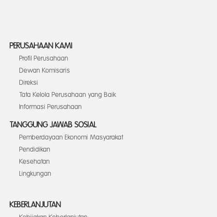
and issues please refer to
DearFlip
WordPress Flipbook Plugin Help
documentation.
PERUSAHAAN KAMI
Profil Perusahaan
Dewan Komisaris
Direksi
Tata Kelola Perusahaan yang Baik
Informasi Perusahaan
TANGGUNG JAWAB SOSIAL
Pemberdayaan Ekonomi Masyarakat
Pendidikan
Kesehatan
Lingkungan
KEBERLANJUTAN