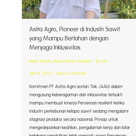
Astra Agro, Pioneer di Industri Sawit
yang Mampu Bertahan dengan
Menjaga Inklusivitas
Berita Terbaru
,
Berita Terbaru Headline
By
AAL
April 8, 2025
Leave a comment
Komitmen PT Astra Agro Lestari Tbk. (AALI) dalam
mengusung keberagaman dan inklusivitas terbukti
mampu membuat kinerja Perseroan resilient ketika
industri perkebunan kelapa sawit sedang mengalami
stagnasi produksi secara nasional. Prinsip untuk
mengedepankan keahlian, pengalaman kerja dan latar
belakang pendidikan telah menjadi upaya Perseroan