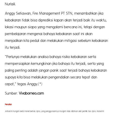
Nurlaili.
Anggy Setiawan, Fire Management PT STN, menambahkan jika
kebakaran tidak bisa diprediksi kapan akan terjadi baik itu waktu,
lokasi maupun siapa yang mengalami bencana ini, tetapi dengan
pembelajaran mengenai bahaya kebakaran saat ini akan
menjadikan kita peduli dan melakukan mitigasi sebelum kebakaran
itu terjadi.
“Perlunya melakukan analisa bahaya risiko kebakaran serta
mempersiapkan kemungkinan jika bahaya itu terjadi, serta yang
paling penting adalah jangan panik saat terjadi bahaya kebakaran
supaya kita bisa melakukan pengendalian secara tepat dan
cepat,” tegas Anggy.(*)
Sumber:
Vivaborneo.com
Penaf
ian
Artikel ini mungkin berisi materi berhak cipta, yang penggunaannya mungkin tidak diizinkan oleh pemilik hak cipta. Materi ini