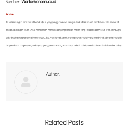
Sumber:
Wartaekonomi.co.id
Penaf
ian
Artikel ini mungkin berisi materi berhak cipta, yang penggunaannya mungkin tidak diizinkan oleh pemilik hak cipta. Materi ini
disediakan dengan tujuan untuk memberikan informasi dan pengetahuan. Materi yang terdapat dalam situs web Astra Agro
didistribusikan tanpa mencari keuntungan. Jika Anda tertarik untuk menggunakan materi yang memiliki hak cipta dari materi ini
dengan alasan apapun yang melampaui ‘penggunaan wajar’, Anda harus terlebih dahulu mendapatkan izin dari sumber aslinya
Author:
ad
Related Posts