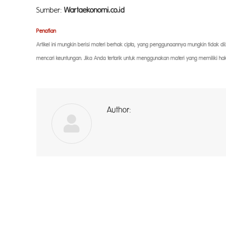
Sumber:
Wartaekonomi.co.id
Penaf
ian
Artikel ini mungkin berisi materi berhak cipta, yang penggunaannya mungkin tidak d
mencari keuntungan. Jika Anda tertarik untuk menggunakan materi yang memiliki ha
Author:
a