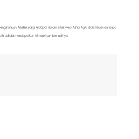
 pengetahuan. Materi yang terdapat dalam situs web Astra Agro didistribusikan tanpa
bih dahulu mendapatkan izin dari sumber aslinya