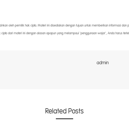
iizinkan oleh pemilik hak cipta. Materi ini disediakan dengan tujuan untuk memberikan informasi dan
k cipta dari materi ini dengan alasan apapun yang melampaui ‘penggunaan wajar’, Anda harus terle
dmin
Related Posts