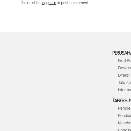
You must be
logged in
to post a comment.
PERUSAH
Profil 
Dewan 
Direksi
Tata K
Inform
TANGGUN
Pember
Pendid
Keseha
Lingku