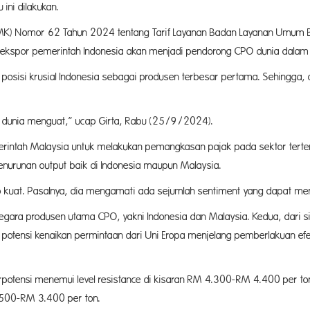
ini dilakukan.
PMK) Nomor 62 Tahun 2024 tentang Tarif Layanan Badan Layanan Umum B
kspor pemerintah Indonesia akan menjadi pendorong CPO dunia dalam tr
 posisi krusial Indonesia sebagai produsen terbesar pertama. Sehingg
 dunia menguat,” ucap Girta, Rabu (25/9/2024).
i pemerintah Malaysia untuk melakukan pemangkasan pajak pada sektor te
 penurunan output baik di Indonesia maupun Malaysia.
ukup kuat. Pasalnya, dia mengamati ada sejumlah sentiment yang dapat 
negara produsen utama CPO, yakni Indonesia dan Malaysia. Kedua, dari s
potensi kenaikan permintaan dari Uni Eropa menjelang pemberlakuan efe
potensi menemui level resistance di kisaran RM 4.300-RM 4.400 per ton
3.500-RM 3.400 per ton.