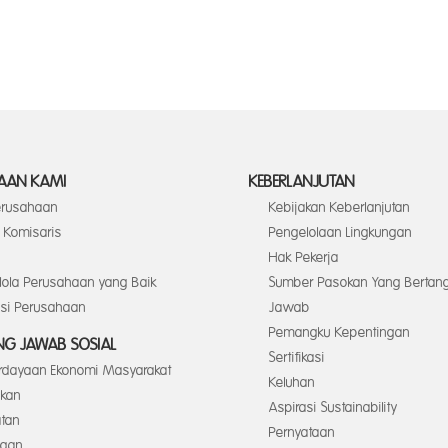
AAN KAMI
KEBERLANJUTAN
Perusahaan
Kebijakan Keberlanjutan
Komisaris
Pengelolaan Lingkungan
Hak Pekerja
elola Perusahaan yang Baik
Sumber Pasokan Yang Bertan
asi Perusahaan
Jawab
Pemangku Kepentingan
G JAWAB SOSIAL
Sertifikasi
dayaan Ekonomi Masyarakat
Keluhan
ikan
Aspirasi Sustainability
tan
Pernyataan
ngan