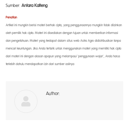
Sumber:
Antara Kalteng
Penaf
ian
Artikel ini mungkin berisi materi berhak cipta, yang penggunaannya mungkin tidak diizinkan
oleh pemilik hak cipta. Materi ini disediakan dengan tujuan untuk memberikan informasi
dan pengetahuan. Materi yang terdapat dalam situs web Astra Agro didistribusikan tanpa
mencari keuntungan. Jika Anda tertarik untuk menggunakan materi yang memiliki hak cipta
dari materi ini dengan alasan apapun yang melampaui ‘penggunaan wajar’, Anda harus
terlebih dahulu mendapatkan izin dari sumber aslinya
Author:
ad