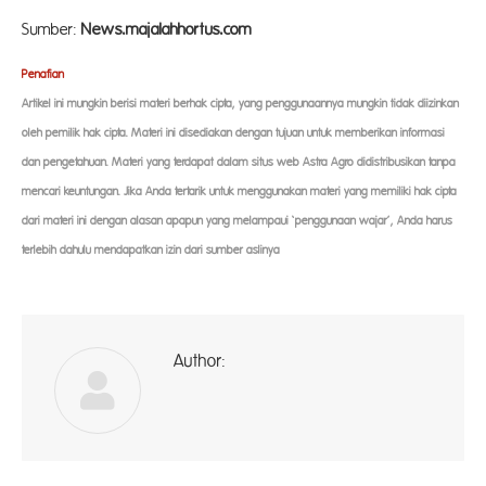
Sumber:
News.majalahhortus.com
Penaf
ian
Artikel ini mungkin berisi materi berhak cipta, yang penggunaannya mungkin tidak diizinkan
oleh pemilik hak cipta. Materi ini disediakan dengan tujuan untuk memberikan informasi
dan pengetahuan. Materi yang terdapat dalam situs web Astra Agro didistribusikan tanpa
mencari keuntungan. Jika Anda tertarik untuk menggunakan materi yang memiliki hak cipta
dari materi ini dengan alasan apapun yang melampaui ‘penggunaan wajar’, Anda harus
terlebih dahulu mendapatkan izin dari sumber aslinya
Author:
ad