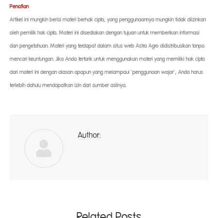
Penaf
ian
Artikel ini mungkin berisi materi berhak cipta, yang penggunaannya mungkin tidak diizinkan
oleh pemilik hak cipta. Materi ini disediakan dengan tujuan untuk memberikan informasi
dan pengetahuan. Materi yang terdapat dalam situs web Astra Agro didistribusikan tanpa
mencari keuntungan. Jika Anda tertarik untuk menggunakan materi yang memiliki hak cipta
dari materi ini dengan alasan apapun yang melampaui ‘penggunaan wajar’, Anda harus
terlebih dahulu mendapatkan izin dari sumber aslinya.
Author:
ad
Related Posts