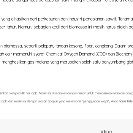
60 negara dengan luas perkebunan sawit yang mencapai 16,38 juta hektar
i yang dihasilkan dari perkebunan dan industri pengolahan sawit. Tanam
er tahun. Namun, sebagian kecil dari biomassa ini masih harus diolah
biomassa, seperti pelepah, tandan kosong, fiber, cangkang. Dalam pro
imbah cair memenuhi syarat Chemical Oxygen Demand (COD) dan Biochem
ni menghasilkan gas metana yang merupakan salah satu penyumbang glob
iizinkan oleh pemilik hak cipta. Materi ini disediakan dengan tujuan untuk memberikan informasi dan
k cipta dari materi ini dengan alasan apapun yang melampaui ‘penggunaan wajar’, Anda harus terle
dmin