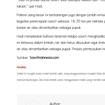
“Saat ini produk olahan sawit telah diekspor kelebih dari 1
rakyat,” ujar Hadi.
Potensi yang besar ini berbarengan juga dengan jumlah emis
kegiatan peremajaan sawit sebesar 18-20 ton per hektare p
badan air atau dimanfaatkan sebagai pupuk.
Hadi menjelaskan bahwa tanaman kelapa sawit menghasilkan 
ini terbawa dalam limbah cair dan harus dibusukan agar l
air atau dimanfaatkan sebagai pupuk. Proses pembusukan i
Sumber:
Sawitindonesia.com
Penaf
ian
Artikel ini mungkin berisi materi berhak cipta, yang penggunaannya mungkin tidak d
mencari keuntungan. Jika Anda tertarik untuk menggunakan materi yang memiliki ha
Author:
a