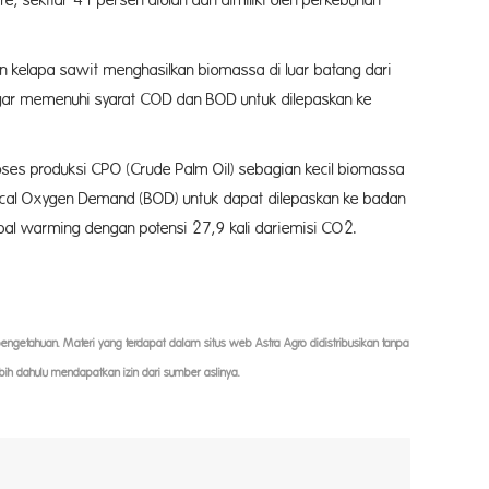
e, sekitar 41 persen diolah dan dimiliki oleh perkebunan
an kelapa sawit menghasilkan biomassa di luar batang dari
 agar memenuhi syarat COD dan BOD untuk dilepaskan ke
ses produksi CPO (Crude Palm Oil) sebagian kecil biomassa
ical Oxygen Demand (BOD) untuk dapat dilepaskan ke badan
al warming dengan potensi 27,9 kali dariemisi CO2.
 pengetahuan. Materi yang terdapat dalam situs web Astra Agro didistribusikan tanpa
bih dahulu mendapatkan izin dari sumber aslinya.