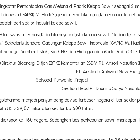
ingkatan Pemanfaatan Gas Metana di Pabrik Kelapa Sawit sebagai Sumb
Indonesia (GAPKI) M. Hadi Sugeng menyatakan untuk mencapai target pe
adalah dari sektor industri kelapa sawit.
sektor swasta termasuk di dalamnya industri kelapa sawit. “Jadi industr
n,” Sekretaris Jenderal Gabungan Kelapa Sawit Indonesia (GAPKI) M. H
t Sebagai Sumber Listrik, Bio-CNG dan Hidrogen di Jakarta, Rabu (31/
Direktur Bioenergi Ditjen EBTKE Kementerian ESDM RI), Ansori Nasution 
 Austindo Aufwind New Energy
nto (Project
a Satya Nusantara Tbk), dan Dr. Petrus
olahannya menjadi penyumbang devisa terbesar negara di luar sektor pert
tu USD 39,07 miliar atau sekitar Rp 600 triliun.
ah diekspor ke 160 negara. Sedangkan luas perkebunan sawit mencapai 16