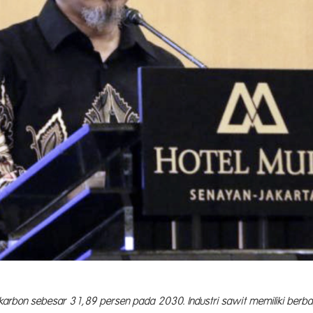
arbon sebesar 31,89 persen pada 2030. Industri sawit memiliki berbag