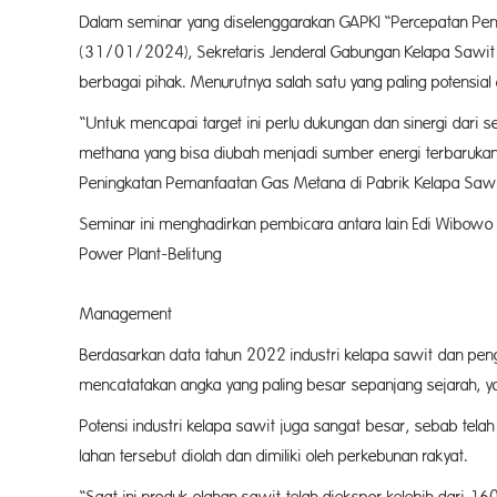
Dalam seminar yang diselenggarakan GAPKI “Percepatan Pen
(31/01/2024), Sekretaris Jenderal Gabungan Kelapa Sawit 
berbagai pihak. Menurutnya salah satu yang paling potensial 
“Untuk mencapai target ini perlu dukungan dan sinergi dari 
methana yang bisa diubah menjadi sumber energi terbaruka
Peningkatan Pemanfaatan Gas Metana di Pabrik Kelapa Sawi
Seminar ini menghadirkan pembicara antara lain Edi Wibowo (
Power Plant-Belitung PT.
Setyoadi Purwa
Management Section Head PT Dharm
Berdasarkan data tahun 2022 industri kelapa sawit dan peng
mencatatakan angka yang paling besar sepanjang sejarah, yai
Potensi industri kelapa sawit juga sangat besar, sebab tel
lahan tersebut diolah dan dimiliki oleh perkebunan rakyat.