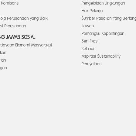
Komisaris
Pengelolaan Lingkungan
Hak Pekerja
elola Perusahaan yang Baik
Sumber Pasokan Yang Bertan
asi Perusahaan
Jawab
Pemangku Kepentingan
G JAWAB SOSIAL
Sertifikasi
dayaan Ekonomi Masyarakat
Keluhan
ikan
Aspirasi Sustainability
tan
Pernyataan
ngan