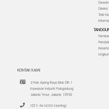
Dewan 
Direksi
Tata K
Inform
TANGGUN
Pember
Pendid
Keseha
Lingku
KONTAK KAMI
Jl Pulo Ayang Raya Blok OR-1
Kawasan Industri Pulogadung
Jakarta Timur, Jakarta 13930
(021) 4616555 (Hunting)