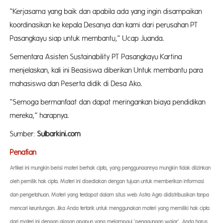
“Kerjasama yang baik dan apabila ada yang ingin disampaikan
koordinasikan ke kepala Desanya dan kami dari perusahan PT
Pasangkayu siap untuk membantu,” Ucap Juanda.
Sementara Asisten Sustainability PT Pasangkayu Kartina
menjelaskan, kali ini Beasiswa diberikan Untuk membantu para
mahasiswa dan Peserta didik di Desa Ako.
“Semoga bermanfaat dan dapat meringankan biaya pendidikan
mereka,” harapnya.
Sumber:
Sulbarkini.com
Penafian
Artikel ini mungkin berisi materi berhak cipta, yang penggunaannya mungkin tidak diizinkan
oleh pemilik hak cipta. Materi ini disediakan dengan tujuan untuk memberikan informasi
dan pengetahuan. Materi yang terdapat dalam situs web Astra Agro didistribusikan tanpa
mencari keuntungan. Jika Anda tertarik untuk menggunakan materi yang memiliki hak cipta
dari materi ini dengan alasan apapun yang melampaui ‘penggunaan wajar’, Anda harus