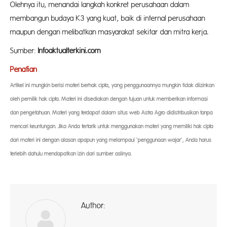
Olehnya itu, menandai langkah konkret perusahaan dalam
membangun budaya K3 yang kuat, baik di internal perusahaan
maupun dengan melibatkan masyarakat sekitar dan mitra kerja.
Sumber:
Infoaktualterkini.com
Penafian
Artikel ini mungkin berisi materi berhak cipta, yang penggunaannya mungkin tidak diizinkan
oleh pemilik hak cipta. Materi ini disediakan dengan tujuan untuk memberikan informasi
dan pengetahuan. Materi yang terdapat dalam situs web Astra Agro didistribusikan tanpa
mencari keuntungan. Jika Anda tertarik untuk menggunakan materi yang memiliki hak cipta
dari materi ini dengan alasan apapun yang melampaui ‘penggunaan wajar’, Anda harus
terlebih dahulu mendapatkan izin dari sumber aslinya.
Author:
ad