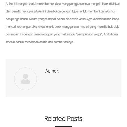
Artikel ini mungkin berisi materi berhak cipta, yang penggunaannya mungkin tidak diizinkan
oleh pemilik hak cipta. Materi ini disediakan dengan tujuan untuk memberikan informasi
dan pengetahuan. Materi yang terdapat dalam situs web Astra Agro didistribusikan tanpa
mencari keuntungan. Jika Anda tertarik untuk menggunakan materi yang memiliki hak cipta
dari materi ini dengan alasan apapun yang melampaui ‘penggunaan wajar’, Anda harus
terlebih dahulu mendapatkan izin dari sumber aslinya.
Author:
ad
Related Posts