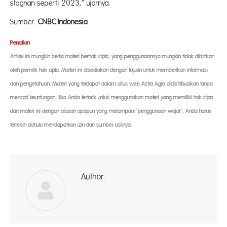
stagnan seperti 2023,” ujarnya.
Sumber:
CNBC Indonesia
Penafian
Artikel ini mungkin berisi materi berhak cipta, yang penggunaannya mungkin tidak diizinkan
oleh pemilik hak cipta. Materi ini disediakan dengan tujuan untuk memberikan informasi
dan pengetahuan. Materi yang terdapat dalam situs web Astra Agro didistribusikan tanpa
mencari keuntungan. Jika Anda tertarik untuk menggunakan materi yang memiliki hak cipta
dari materi ini dengan alasan apapun yang melampaui ‘penggunaan wajar’, Anda harus
terlebih dahulu mendapatkan izin dari sumber aslinya.
Author:
ad