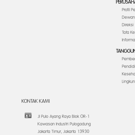
PERUSAH
Profil 
Dewan 
Direksi
Tata K
Inform
TANGGUN
Pember
Pendid
Keseha
Lingku
KONTAK KAMI
Jl Pulo Ayang Raya Blok OR-1
Kawasan Industri Pulogadung
Jakarta Timur, Jakarta 13930