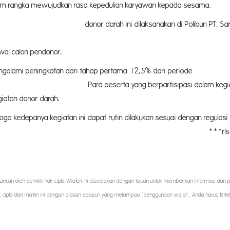
dalam rangka mewujudkan rasa kepedulian karyawan kepada sesama.
kan di Polibun PT. Sari Lembah Subur pad
MI cabang Pekanbaru. Dalam acara ini, s
wal calon pendonor.
ngalami peningkatan dari tahap pertama 12,5% dari periode
sipasi dalam kegiatan ini terdiri dari kary
iatan donor darah.
ga kedepanya kegiatan ini dapat rutin dilakukan sesuai dengan regulasi 
. Sari Lembah Subur. ***rls/ab
iizinkan oleh pemilik hak cipta. Materi ini disediakan dengan tujuan untuk memberikan informasi dan
k cipta dari materi ini dengan alasan apapun yang melampaui ‘penggunaan wajar’, Anda harus terle