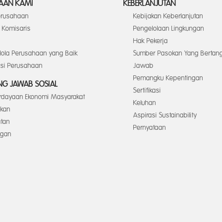
AAN KAMI
KEBERLANJUTAN
Perusahaan
Kebijakan Keberlanjutan
Komisaris
Pengelolaan Lingkungan
Hak Pekerja
elola Perusahaan yang Baik
Sumber Pasokan Yang Bertan
asi Perusahaan
Jawab
Pemangku Kepentingan
G JAWAB SOSIAL
Sertifikasi
dayaan Ekonomi Masyarakat
Keluhan
ikan
Aspirasi Sustainability
tan
Pernyataan
ngan