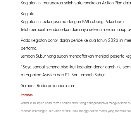
Kegiatan ini merupakan salah satu rangkaian Action Plan 
Kegiata donor darah ini dilaksana
Kegiatan ini bekerjasama dengan P
telah berhasil mendonorkan darahnya setelah melalui tahap a
Pada kegiatan donor darah perioe ke dua tahun 2023 ini me
pertama. Para peserta yang berparti
Lembah Subur yang sudah mendaftarkan menjadi peserta keg
“Saya sangat senang bisa ikut kegiatan donor darah ini, semo
merupakan Asisten dari PT
Sumber: Radarpekanbaru.com
Penafian
Artikel ini mungkin berisi materi berhak cipta, yang penggunaannya mungkin tidak d
mencari keuntungan. Jika Anda tertarik untuk menggunakan materi yang memiliki ha