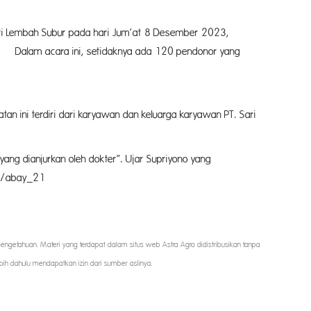
a hari Jum’at 8 Desember 2023,
etidaknya ada 120 pendonor yang
awan dan keluarga karyawan PT. Sari
yang dianjurkan oleh dokter”. Ujar Supriyono yang
ay_21
 pengetahuan. Materi yang terdapat dalam situs web Astra Agro didistribusikan tanpa
bih dahulu mendapatkan izin dari sumber aslinya.