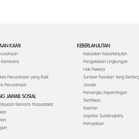
AAN KAMI
KEBERLANJUTAN
Perusahaan
Kebijakan Keberlanjutan
Komisaris
Pengelolaan Lingkungan
Hak Pekerja
elola Perusahaan yang Baik
Sumber Pasokan Yang Bertan
asi Perusahaan
Jawab
Pemangku Kepentingan
G JAWAB SOSIAL
Sertifikasi
dayaan Ekonomi Masyarakat
Keluhan
ikan
Aspirasi Sustainability
tan
Pernyataan
ngan