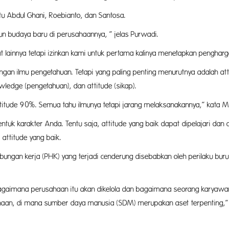
tu Abdul Ghani, Roebianto, dan Santosa.
un budaya baru di perusahaannya, ” jelas Purwadi.
ainnya tetapi izinkan kami untuk pertama kalinya menetapkan pengharga
gan ilmu pengetahuan. Tetapi yang paling penting menurutnya adalah att
nowledge (pengetahuan), dan attitude (sikap).
tude 90%. Semua tahu ilmunya tetapi jarang melaksanakannya,” kata Ma
k karakter Anda. Tentu saja, attitude yang baik dapat dipelajari dan dil
 attitude yang baik.
ngan kerja (PHK) yang terjadi cenderung disebabkan oleh perilaku buruk,
agaimana perusahaan itu akan dikelola dan bagaimana seorang karyawan
haan, di mana sumber daya manusia (SDM) merupakan aset terpenting,” 