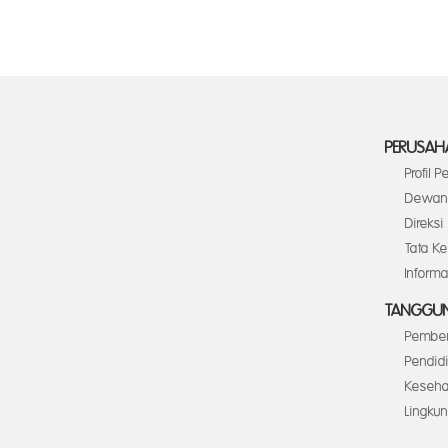
PERUSAH
Profil 
Dewan 
Direksi
Tata K
Inform
TANGGUN
Pember
Pendid
Keseha
Lingku