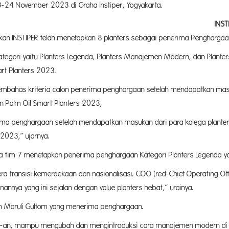
3-24 November 2023 di Graha Instiper, Yogyakarta.
NSTIPE
kan INSTIPER telah menetapkan 8 planters sebagai penerima Penghargaa
kategori yaitu Planters Legenda, Planters Manajemen Modern, dan Plant
rt Planters 2023.
bahas kriteria calon penerima penghargaan setelah mendapatkan masuka
 Palm Oil Smart Planters 2023,
a penghargaan setelah mendapatkan masukan dari para kolega planter 
2023,” ujarnya.
ya tim 7 menetapkan penerima penghargaan Kategori Planters Legenda ya
era transisi kemerdekaan dan nasionalisasi. COO (red-Chief Operating Of
linannya yang ini sejalan dengan value planters hebat,” urainya.
n Maruli Gultom yang menerima penghargaan.
an, mampu mengubah dan mengintroduksi cara manajemen modern di pe