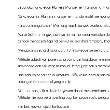
Sedangkan di kategori Planters Manajemen Transformatif yai
“Di kategori ini, Planters manajemen transformatif membang
Purwadi mengatakan,” Memang masih banyak planters hebat l
Maruli Gultom mengakui dirinya hanya mencoba konsisten den
dengan mengasah tiga hal berikut ini: skill (keterampilan), k
“Pengalaman saya di lapangan, 10 knowledge sementara atti
Attitude adalah komponen yang paling penting dalam membentu
knowledge dan skill yang mumpuni, tetapi juga harus memiliki
Dari sebuah penelitian di Amerika, 90% kasus pemutusan hubu
hubungan interpersonal yang buruk.
“Attitude yang ditunjukkan karyawan dapat mencerminkan b
Attitude menjadi peran penting bagi kemajuan suatu perusa
Sumber: news.majalahhortus.com