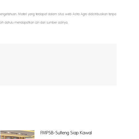
 pengetahuan. Materi yang terdapat dalam situs web Astra Agro didistribusikan tanpa
bih dahulu mendapatkan izin dari sumber aslinya.
FMPSB-Sulteng Siap Kawal