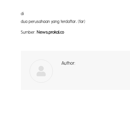
PT STN diketahui merup
di Penajam Paser Utara yang terda
dua perusahaan yan
Sumber:
News.prokal.co
Author:
a