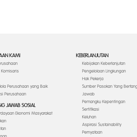
AAN KAMI
KEBERLANJUTAN
Perusahaan
Kebijakan Keberlanjutan
Komisaris
Pengelolaan Lingkungan
Hak Pekerja
elola Perusahaan yang Baik
Sumber Pasokan Yang Bertan
asi Perusahaan
Jawab
Pemangku Kepentingan
G JAWAB SOSIAL
Sertifikasi
dayaan Ekonomi Masyarakat
Keluhan
ikan
Aspirasi Sustainability
tan
Pernyataan
ngan