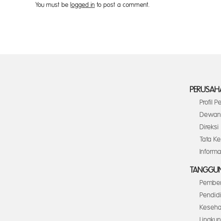
You must be
logged in
to post a comment.
PERUSAH
Profil 
Dewan 
Direksi
Tata K
Inform
TANGGUN
Pember
Pendid
Keseha
Lingku