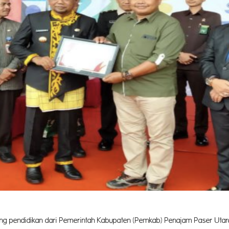
ang pendidikan dari Pemerintah Kabupaten (Pemkab) Penajam Paser Uta