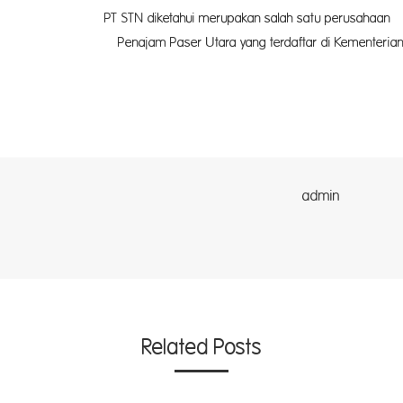
akan salah satu perusahaan
ftar di Kementerian Pendidikan sebagai m
g terdaftar. (far)
dmin
Related Posts