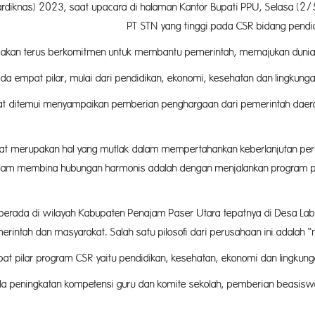
iknas) 2023, saat upacara di halaman Kantor Bupati PPU, Selasa (2/5
ggi pada CSR bidang pendidik
 akan terus berkomitmen untuk membantu pemerintah, memajukan dunia p
 empat pilar, mulai dari pendidikan, ekonomi, kesehatan dan lingkunga
saat ditemui menyampaikan pemberian penghargaan dari pemerintah daer
kat merupakan hal yang mutlak dalam mempertahankan keberlanjutan per
 dalam membina hubungan harmonis adalah dengan menjalankan program 
erada di wilayah Kabupaten Penajam Paser Utara tepatnya di Desa La
erintah dan masyarakat. Salah satu pilosofi dari perusahaan ini adalah
t pilar program CSR yaitu pendidikan, kesehatan, ekonomi dan lingkung
a peningkatan kompetensi guru dan komite sekolah, pemberian beasiswa