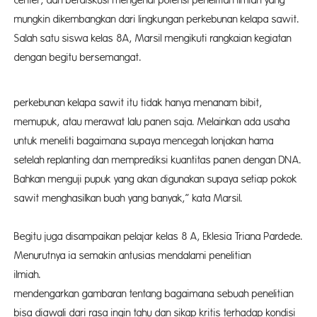
center, dan berdiskusi mengenai potensi penelitian ilmiah yang
mungkin dikembangkan dari lingkungan perkebunan kelapa sawit.
Salah satu siswa kelas 8A, Marsil mengikuti rangkaian kegiatan
dengan begitu bersemangat.
“Ternya
perkebunan kelapa sawit itu tidak hanya menanam bibit,
memupuk, atau merawat lalu panen saja. Melainkan ada usaha
untuk meneliti bagaimana supaya mencegah lonjakan hama
setelah replanting dan memprediksi kuantitas panen dengan DNA.
Bahkan menguji pupuk yang akan digunakan supaya setiap pokok
sawit menghasilkan buah yang banyak,” kata Marsil.
Begitu juga disampaikan pelajar kelas 8 A, Eklesia Triana Pardede.
Menurutnya ia semakin antusias mendalami penelitian
ilmiah. “Se
mendengarkan gambaran tentang bagaimana sebuah penelitian
bisa diawali dari rasa ingin tahu dan sikap kritis terhadap kondisi