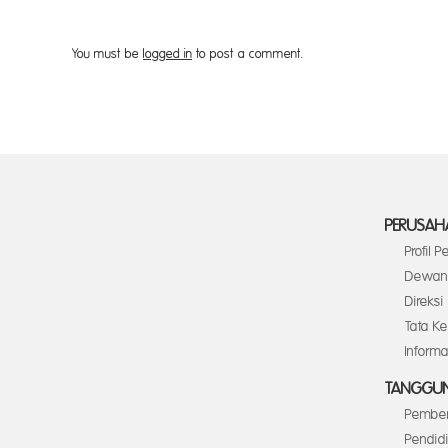
You must be
logged in
to post a comment.
PERUSAH
Profil 
Dewan 
Direksi
Tata K
Inform
TANGGUN
Pember
Pendid