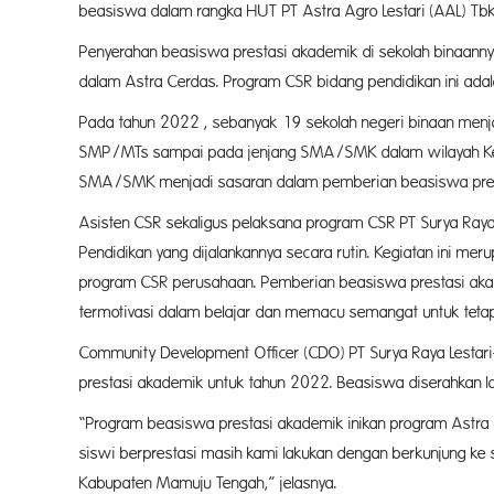
beasiswa dalam rangka HUT PT Astra Agro Lestari (AAL) Tb
Penyerahan beasiswa prestasi akademik di sekolah binaann
dalam Astra Cerdas. Program CSR bidang pendidikan ini adala
Pada tahun 2022 , sebanyak 19 sekolah negeri binaan menj
SMP/MTs sampai pada jenjang SMA/SMK dalam wilayah Kec
SMA/SMK menjadi sasaran dalam pemberian beasiswa prest
Asisten CSR sekaligus pelaksana program CSR PT Surya Ray
Pendidikan yang dijalankannya secara rutin. Kegiatan ini m
program CSR perusahaan. Pemberian beasiswa prestasi aka
termotivasi dalam belajar dan memacu semangat untuk tetap
Community Development Officer (CDO) PT Surya Raya Lestar
prestasi akademik untuk tahun 2022. Beasiswa diserahkan 
“Program beasiswa prestasi akademik inikan program Astra Ag
siswi berprestasi masih kami lakukan dengan berkunjung ke
Kabupaten Mamuju Tengah,” jelasnya.