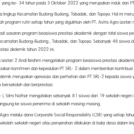
k yang ke- 34 tahun pada 3 Oktober 2022 yang merupakan induk dari PT
ya lingkup Kecamatan Budong-Budong, Tobadak, dan Topoyo. Hal ini me
h program rutin setiap tahun yang digulirkan oleh PT. Astra Agro Lestari
adi sasaran program beasiswa prestasi akademik dengan total siswa pe
amatan Budong-Budong , Tobadak, dan Topoyo. Sebanyak 48 siswa da
asi akdemik tahun 2022 ini.
a Lestari 2 Andi Ibrahim mengatakan program beasiswa prestasi akadem
erupakan komitmen dan kepedulian PT SRL- 2 dalam memberikan kontribus
demik merupakan apresiasi dan perhatian dari PT SRL-2 kepada siswa 
 bersekolah dan berprestasi.
i- I, Silmi Nathar mengatakan sebanyak 81 siswa dari 19 sekolah nege
langsung ke siswa penerima di sekolah masing-masing.
ro melalui dana Corporate Social Responsibility (CSR) yang setiap tahu
 sekolah-sekolah negeri atau penyerahan dilakukan di balai desa dalam