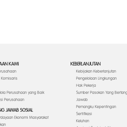
AAN KAMI
KEBERLANJUTAN
Perusahaan
Kebijakan Keberlanjutan
Komisaris
Pengelolaan Lingkungan
Hak Pekerja
elola Perusahaan yang Baik
Sumber Pasokan Yang Bertan
asi Perusahaan
Jawab
Pemangku Kepentingan
G JAWAB SOSIAL
Sertifikasi
dayaan Ekonomi Masyarakat
Keluhan
ikan