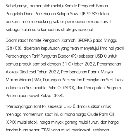
Sebelumnya, pemerintah melalui Komite Pengarah Badan
Pengelola Dana Perkebunan Kelapa Sawit (BPDPKS) tetap
berkomitmen mendukung sektor perkebunan kelapa sawit
sebagai salah satu komoditas strategis nasional.
Dalam rapat Komite Pengarah (Komrah) BPDPKS pada Minggu
(28/08), diperoleh keputusan yang telah menyetujui lima hal yakni
Perpanjangan Tarif Pungutan Ekspor (PE) sebesar USD 0 untuk
semua produk sampai dengan 31 Oktober 2022, Penambahan
Alokasi Biodiesel Tahun 2022, Pembangunan Pabrik Minyak
Makan Merah (3M), Dukungan Percepatan Peningkatan Sertifikasi
Indonesian Sustainable Palm Oil (ISPO), dan Percepatan Program
Peremajaan Sawit Rakyat (PSR).
“Perpanjangan Tarif PE sebesar USD 0 dimaksudkan untuk
menjaga momentum saat ini, di mana harga Crude Palm Oil
(CPO) mulai stabil, harga minyak goreng mulai turun, dan harga
tandan buah segar (TBS) yang mulai meningkat, sehingga