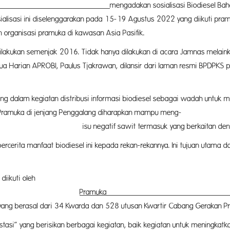
PDPKS)
mengadakan sosialisasi Biodiesel B
sialisasi ini diselenggarakan pada 15-19 Agustus 2022 yang diikuti pr
n organisasi pramuka di kawasan Asia Pasifik.
akukan semenjak 2016. Tidak hanya dilakukan di acara Jamnas melainka
etua Harian APROBI, Paulus Tjakrawan, dilansir dari laman resmi BPDPKS 
022).
enting dalam kegiatan distribusi informasi biodiesel sebagai wadah untu
 Pramuka di jenjang Penggalang diharapkan mampu meng-
ermasuk yang berkaitan dengan bio
cerita manfaat biodiesel ini kepada rekan-rekannya. Ini tujuan utama da
diikuti oleh
42
Pra
ang berasal dari 34 Kwarda dan 528 utusan Kwartir Cabang Gerakan P
estasi” yang berisikan berbagai kegiatan, baik kegiatan untuk meningka