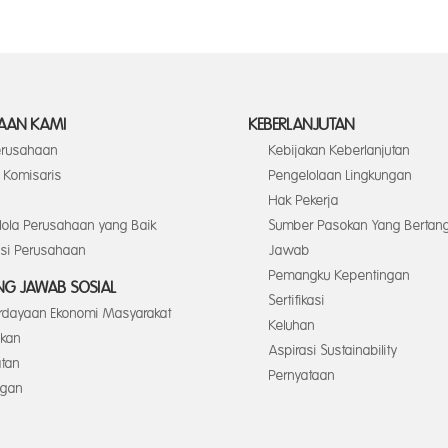
AAN KAMI
KEBERLANJUTAN
Perusahaan
Kebijakan Keberlanjutan
Komisaris
Pengelolaan Lingkungan
Hak Pekerja
elola Perusahaan yang Baik
Sumber Pasokan Yang Bertan
asi Perusahaan
Jawab
Pemangku Kepentingan
G JAWAB SOSIAL
Sertifikasi
dayaan Ekonomi Masyarakat
Keluhan
ikan
Aspirasi Sustainability
tan
Pernyataan
ngan