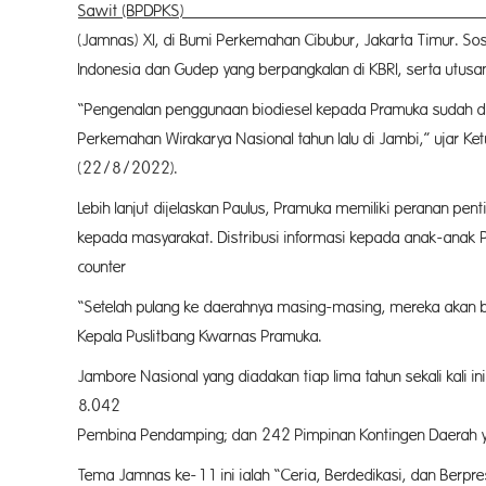
Sawit (B
(Jamnas) XI, di Bumi Perkemahan Cibubur, Jakarta Timur. So
Indonesia dan Gudep yang berpangkalan di KBRI, serta utusa
“Pengenalan penggunaan biodiesel kepada Pramuka sudah dil
Perkemahan Wirakarya Nasional tahun lalu di Jambi,” ujar K
(22/8/2
Lebih lanjut dijelaskan Paulus, Pramuka memiliki peranan p
kepada masyarakat. Distribusi informasi kepada anak-anak
counter isu negatif sawit t
“Setelah pulang ke daerahnya masing-masing, mereka akan ber
Kepala Puslitbang Kwarnas Pramuka.
Jambore Nasional yang diadakan tiap lima tahun sekali kali ini 
8.0
Pembina Pendamping; dan 242 Pimpinan Kontingen Daerah y
Tema Jamnas ke-11 ini ialah “Ceria, Berdedikasi, dan Berpr