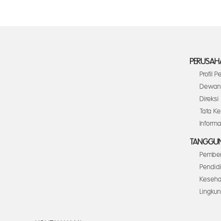
PERUSAH
Profil 
Dewan 
Direksi
Tata K
Inform
TANGGUN
Pember
Pendid
Keseha
Lingku