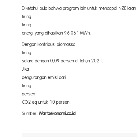
Diketahui pula bahwa program 
firing PL
firing saat ini telah dilakukan di 28 
energi yang dihasilkan 96.061 MWh.
Dengan kontribus
firing terhadap NDC di bidang ene
setara dengan 0,09 persen di tahun 2021.
Jika roadm
pengurangan em
firing dapat berkontribusi
persen co-
CO2 eq untuk 10 p
Sumber:
Wartaekonomi.co.id