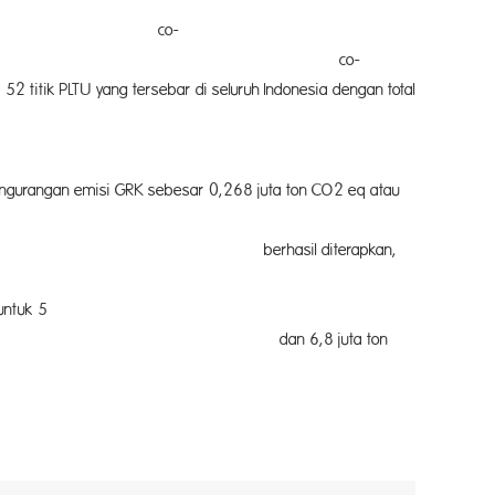
i program co-
ntasi co-
sebar di seluruh Indonesia dengan total
ebesar 0,268 juta ton CO2 eq atau
diterapkan,
uk 5
8 juta ton