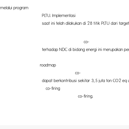
lain untuk mencapai NZE ialah melalu
TU. Impleme
titik PLTU dari target 52 titik PLTU yang ter
i biomassa co-
rgi ini merupakan pengurangan emisi GRK s
ap berhasil 
isi dari co-
 sekitar 3,5 juta ton CO2 eq unt
firing dan 6,
ersen co-firing.