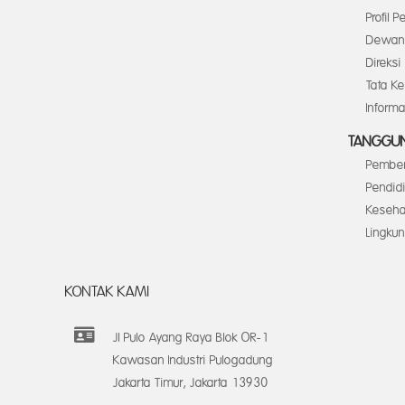
Profil 
Dewan 
Direksi
Tata K
Inform
TANGGUN
Pember
Pendid
Keseha
Lingku
KONTAK KAMI
Jl Pulo Ayang Raya Blok OR-1
Kawasan Industri Pulogadung
Jakarta Timur, Jakarta 13930