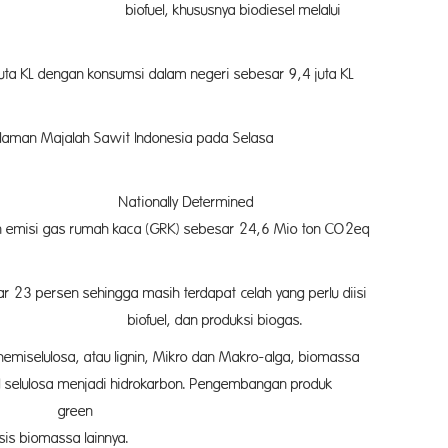
uel, khususnya biodiesel melalui
 juta KL dengan konsumsi dalam negeri sebesar 9,4 juta KL
ri laman Majalah Sawit Indonesia pada Selasa
p Nationally Determined
a (GRK) sebesar 24,6 Mio ton CO2eq
r 23 persen sehingga masih terdapat celah yang perlu diisi
iofuel, dan produksi biogas.
hemiselulosa, atau lignin, Mikro dan Makro-alga, biomassa
l selulosa menjadi hidrokarbon. Pengembangan produk
, green
sa lainnya.