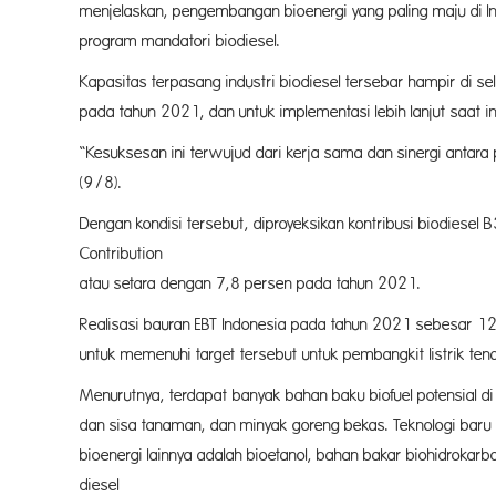
menjelaskan, pengembangan bioenerg
program mandatori biodiesel.
Kapasitas terpasang industri biodiesel tersebar hampir di s
pada tahun 2021, dan untuk implementasi lebih lanjut saat in
“Kesuksesan ini terwujud dari kerja sama dan sinergi antara 
(9/8
Dengan kondisi tersebut, diproye
Contribution (NDC) di sektor energ
atau setara dengan 7,8 persen pada tahun 2021.
Realisasi bauran EBT Indonesia pada tahun 2021 sebesar 12,
untuk memenuhi target tersebut unt
Menurutnya, terdapat banyak bahan baku biofuel potensial di
dan sisa tanaman, dan minyak goreng bekas. Teknologi bar
bioenergi lainnya adalah bio
diesel (D100), gasoline, avtu