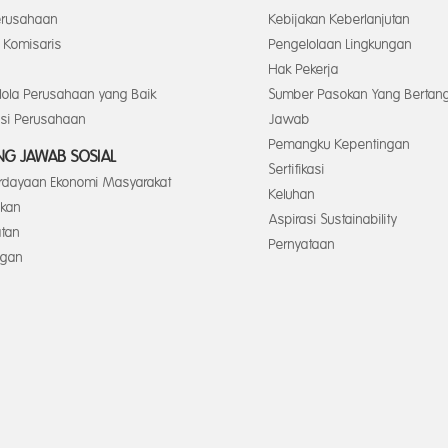
Perusahaan
Kebijakan Keberlanjutan
Komisaris
Pengelolaan Lingkungan
Hak Pekerja
elola Perusahaan yang Baik
Sumber Pasokan Yang Bertan
asi Perusahaan
Jawab
Pemangku Kepentingan
G JAWAB SOSIAL
Sertifikasi
dayaan Ekonomi Masyarakat
Keluhan
ikan
Aspirasi Sustainability
tan
Pernyataan
ngan