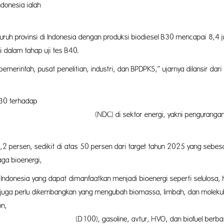
i yang paling maju di Indonesia ialah biof
eluruh provinsi di Indonesia dengan produksi biodiesel B30 mencapai 8,4
i dalam tahap uji tes B40.
pemerintah, pusat penelitian, industri, dan BPDPKS,” ujarnya dilansir da
).
ksikan kontribusi biodiesel B30 terhada
i, yakni pengurangan emisi gas rumah kac
2 persen, sedikit di atas 50 persen dari target tahun 2025 yang sebesa
uk pembangkit listrik tenaga bioenergi, b
 Indonesia yang dapat dimanfaatkan menjadi bioenergi seperti selulosa, 
u juga perlu dikembangkan yang mengubah biomassa, limbah, dan moleku
etanol, bahan bakar biohidrokarbon
r, HVO, dan biofuel berbasis biomas