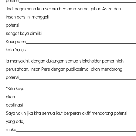
potensi
kebuda
Jadi bagaimana kita secara bersama-sama, pihak Astra dan
insan pers ini menggali
potensi
kebuda
sangat kaya dimiliki
Kabupaten
Pasang
kata Yunus.
Ia menyakini, dengan dukungan semua stakeholder pemerintah,
perusahaan, insan Pers dengan publikasinya, akan mendorong
potensi
kebuda
“Kita kaya
akan
buda
destinasi
pariwi
Saya yakin jika kita semua ikut berperan aktif mendorong potensi
yang ada,
maka
Pasang